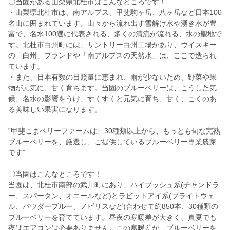
〇当園がある山梨県北杜市はこんなところです！
・山梨県北杜市は、南アルプス、甲斐駒ヶ岳、八ヶ岳など日本100
名山に囲まれています。山々から流れ出す雪解け水や湧き水が豊
富で、名水100選に代表される、多くの清流が流れる、水の聖地で
す。北杜市白州町には、サントリー白州工場があり、ウイスキー
の「白州」ブランドや「南アルプスの天然水」は、ここで造られ
ています。
・また、日本有数の日照量に恵まれ、雨が少ないため、野菜や果
物が元気に、甘く育ちます。当園のブルーベリーは、こうした気
候、名水の影響をうけ、すくすくと元気に育ち、甘く、こくのあ
る美味しい果実になります。
”甲斐こまベリーファームは、30種類以上から、もっとも旬な完熟
ブルーベリーを、厳選し、ご提供しているブルーベリー専業農家
です”
〇当園はこんなところです！
当園は、北杜市南部の武川町にあり、ハイブッシュ系(チャンドラ
ー、スパータン、オニールなど)とラビットアイ系(ブライトウェ
ル、パウダーブルー、ノビリスなど)合わせて約850本、30種類の
ブルーベリーを育てています。昼夜の寒暖差が大きく、真夏でも
夜はエアコンは必要ありません。この寒暖差が、ブルーベリーを