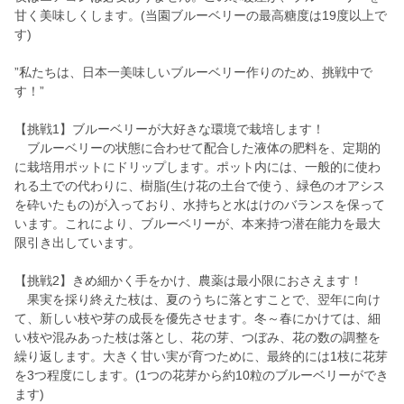
甘く美味しくします。(当園ブルーベリーの最高糖度は19度以上で
す)
”私たちは、日本一美味しいブルーベリー作りのため、挑戦中で
す！”
【挑戦1】ブルーベリーが大好きな環境で栽培します！
ブルーベリーの状態に合わせて配合した液体の肥料を、定期的
に栽培用ポットにドリップします。ポット内には、一般的に使わ
れる土での代わりに、樹脂(生け花の土台で使う、緑色のオアシス
を砕いたもの)が入っており、水持ちと水はけのバランスを保って
います。これにより、ブルーベリーが、本来持つ潜在能力を最大
限引き出しています。
【挑戦2】きめ細かく手をかけ、農薬は最小限におさえます！
果実を採り終えた枝は、夏のうちに落とすことで、翌年に向け
て、新しい枝や芽の成長を優先させます。冬～春にかけては、細
い枝や混みあった枝は落とし、花の芽、つぼみ、花の数の調整を
繰り返します。大きく甘い実が育つために、最終的には1枝に花芽
を3つ程度にします。(1つの花芽から約10粒のブルーベリーができ
ます)