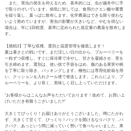
また、害虫の発生を抑えるため、基本的には、虫が越冬中に手
で取りのぞいています。病気に対しては、食用のクエン酸や重曹
を繰り返し、葉っぱに散布します。化学農薬はできる限り使わな
いよう努めていますが、害虫の影響が大きいなど、やむを得ない
場合は、年に1回程度、基準に定められた規定量の農薬を散布しま
す。
【挑戦3】丁寧な収穫、選別と温度管理を徹底します！
夏は暑さとの戦いです。まだ涼しい日の出から、ブルーベリーを
一粒ずつ収穫し、すぐに保冷庫で冷やし、甘さを凝縮させ、実を
引き締めます。選別は、使い捨て手袋をはめ、傷のある果実や柄
を丁寧に取り除き、パッキングします。梱包には専用化粧箱を用
い、クッションを入れクール便で発送します。これらにより、ブ
ルーベリーを、より長く、美味しく召し上っていただけます。
”お客様からはこんなお声をただいております！改めて、お買い上
げいただき有難うございました!!”
大きくてびっくり！お届けありがとうございました。噂にたがわ
ず、大きくて甘くて、びっくり！パックを開けるなりパクリ…パ
クパク…あっという間に減っていく勢いで食べちゃいました。果