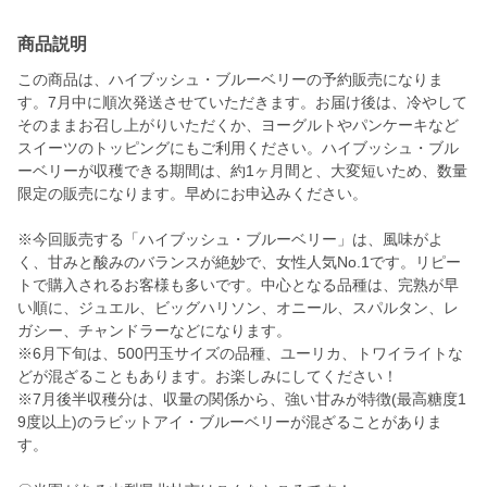
商品説明
この商品は、ハイブッシュ・ブルーベリーの予約販売になりま
す。7月中に順次発送させていただきます。お届け後は、冷やして
そのままお召し上がりいただくか、ヨーグルトやパンケーキなど
スイーツのトッピングにもご利用ください。ハイブッシュ・ブル
ーベリーが収穫できる期間は、約1ヶ月間と、大変短いため、数量
限定の販売になります。早めにお申込みください。
※今回販売する「ハイブッシュ・ブルーベリー」は、風味がよ
く、甘みと酸みのバランスが絶妙で、女性人気No.1です。リピー
トで購入されるお客様も多いです。中心となる品種は、完熟が早
い順に、ジュエル、ビッグハリソン、オニール、スパルタン、レ
ガシー、チャンドラーなどになります。
※6月下旬は、500円玉サイズの品種、ユーリカ、トワイライトな
どが混ざることもあります。お楽しみにしてください！
※7月後半収穫分は、収量の関係から、強い甘みが特徴(最高糖度1
9度以上)のラビットアイ・ブルーベリーが混ざることがありま
す。