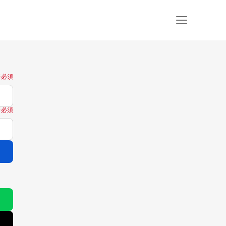
※必須
※必須