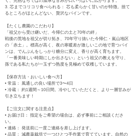
く、完熟ならではの濃厚な甘みが口いっぱいに広がります。
3. 芯までコリコリ食べられる： 芯も柔らかく甘いのが特徴。捨て
るところがほとんどない、贅沢なパインです。
【たくし農園のこだわり】
「祖父から受け継いだ、今帰仁の土と70年の絆」
戦後の荒地を祖父が切り拓き、70年守り抜いた今帰仁・嵐山地区
の「赤土」。標高が高く、夜の寒暖差が激しいこの地で育つパイ
ンは、でんぷんをしっかり糖分に変え、香りが高く育ちます。
「一番美味しい時期にしか出さない」という祖父の教えを守り、
孫である私たちが一玉ずつ熟度を見極めて収穫しています。
【保存方法・おいしい食べ方】
• 常温： 風通しの良い場所で3〜4日
• 冷蔵： 約1週間～10日間。冷やしていただくと、より一層甘みが
引き立ちます！
【ご注文に関する注意点】
• お届け日： 指定をご希望の場合は、必ず事前にご相談くださ
い。
• 連絡： 発送前に一度ご連絡を差し上げます。
• 品質： 減農薬栽培で一つひとつ手作業で育てています。自然の