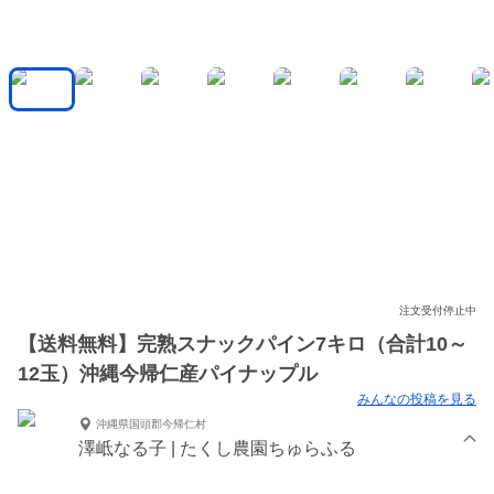
注文受付停止中
【送料無料】完熟スナックパイン7キロ（合計10～
12玉）沖縄今帰仁産パイナップル
みんなの投稿を見る
沖縄県国頭郡今帰仁村
澤岻なる子 | たくし農園ちゅらふる