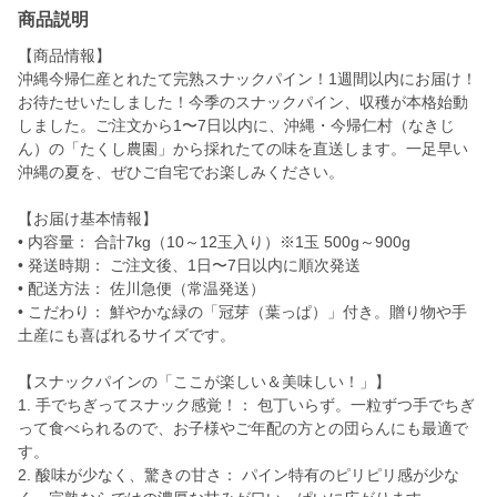
商品説明
【商品情報】
沖縄今帰仁産とれたて完熟スナックパイン！1週間以内にお届け！
お待たせいたしました！今季のスナックパイン、収穫が本格始動
しました。ご注文から1〜7日以内に、沖縄・今帰仁村（なきじ
ん）の「たくし農園」から採れたての味を直送します。一足早い
沖縄の夏を、ぜひご自宅でお楽しみください。
【お届け基本情報】
• 内容量： 合計7kg（10～12玉入り）※1玉 500g～900g
• 発送時期： ご注文後、1日〜7日以内に順次発送
• 配送方法： 佐川急便（常温発送）
• こだわり： 鮮やかな緑の「冠芽（葉っぱ）」付き。贈り物や手
土産にも喜ばれるサイズです。
【スナックパインの「ここが楽しい＆美味しい！」】
1. 手でちぎってスナック感覚！： 包丁いらず。一粒ずつ手でちぎ
って食べられるので、お子様やご年配の方との団らんにも最適で
す。
2. 酸味が少なく、驚きの甘さ： パイン特有のピリピリ感が少な