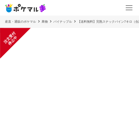
産直・通販のポケマル
果物
パイナップル
【送料無料】完熟スナックパイン7キロ（合
注
文
受
付
停
止
中