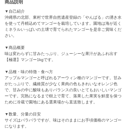
商品説明
▼自己紹介
沖縄県の北部、東村で世界自然遺産登録の「やんばる」の湧き水
を使って丹精込めてマンゴーを栽培しています。園地は海が近く
ミネラルいっぱいの土壌で育てられたマンゴーを是非ご賞味くだ
さい。
▼商品概要
味は変わらずに甘みたっぷり、ジューシーな果汁があふれ出す
【極選】マンゴー1kgです。
▼品種・味の特徴・食べ方
アップルマンゴーと呼ばれるアーウィン種のマンゴーです。甘み
がたっぷりで、繊維質が少なく果肉の色もきれいなオレンジ色
で、甘みの中に酸味もありバランスの良いとてもおいしいマンゴ
ーです。完熟になるまで樹上で育て、落果した果実を鮮度を保つ
ために冷蔵で園地にある選果場から直送致します。
▼数量、分量の目安
サイズはバラバラですが、味はそのままにお手頃価格のマンゴー
になります。