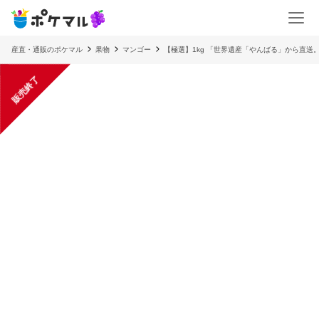
産直・通販のポケマル
果物
マンゴー
【極選】1kg 「世界遺産「やんばる」から直送。
販売終了