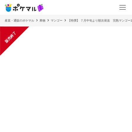
産直・通販のポケマル
果物
マンゴー
【特撰】 ７月中旬より順次発送 完熟マンゴー1
販売終了