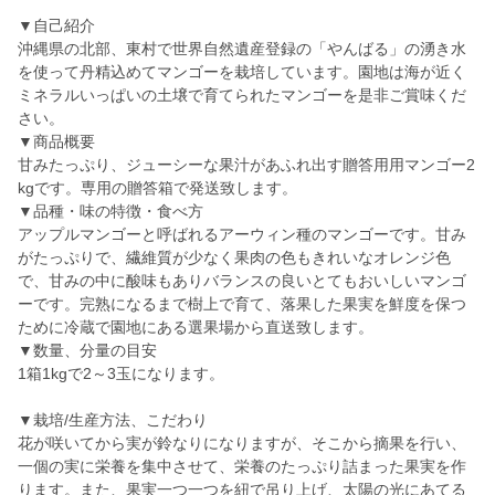
▼自己紹介
沖縄県の北部、東村で世界自然遺産登録の「やんばる」の湧き水
を使って丹精込めてマンゴーを栽培しています。園地は海が近く
ミネラルいっぱいの土壌で育てられたマンゴーを是非ご賞味くだ
さい。
▼商品概要
甘みたっぷり、ジューシーな果汁があふれ出す贈答用用マンゴー2
kgです。専用の贈答箱で発送致します。
▼品種・味の特徴・食べ方
アップルマンゴーと呼ばれるアーウィン種のマンゴーです。甘み
がたっぷりで、繊維質が少なく果肉の色もきれいなオレンジ色
で、甘みの中に酸味もありバランスの良いとてもおいしいマンゴ
ーです。完熟になるまで樹上で育て、落果した果実を鮮度を保つ
ために冷蔵で園地にある選果場から直送致します。
▼数量、分量の目安
1箱1kgで2～3玉になります。
▼栽培/生産方法、こだわり
花が咲いてから実が鈴なりになりますが、そこから摘果を行い、
一個の実に栄養を集中させて、栄養のたっぷり詰まった果実を作
ります。また、果実一つ一つを紐で吊り上げ、太陽の光にあてる