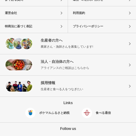
運営会社
利用規約
特商法に基づく表記
プライバシーポリシー
生産者の方へ
農家さん・漁師さんを募集しています!
法人・自治体の方へ
アライアンスのご相談はこちらから
採用情報
生産者と食べる人をつなぎたい
Links
ポケマルふるさと納税
食べる通信
Follow us