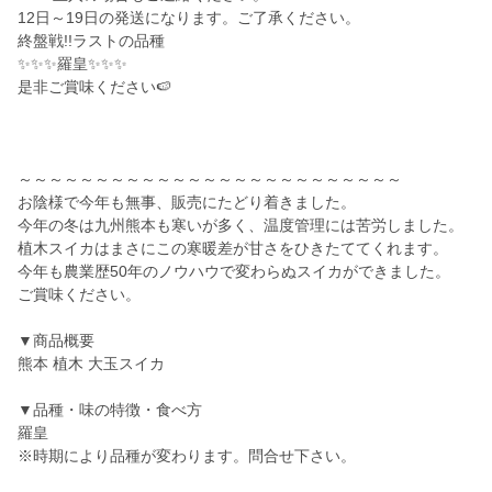
12日～19日の発送になります。ご了承ください。
終盤戦!!ラストの品種
✨✨✨羅皇✨✨✨
是非ご賞味ください🍉
～～～～～～～～～～～～～～～～～～～～～～～～～
お陰様で今年も無事、販売にたどり着きました。
今年の冬は九州熊本も寒いが多く、温度管理には苦労しました。
植木スイカはまさにこの寒暖差が甘さをひきたててくれます。
今年も農業歴50年のノウハウで変わらぬスイカができました。
ご賞味ください。
▼商品概要
熊本 植木 大玉スイカ
▼品種・味の特徴・食べ方
羅皇
※時期により品種が変わります。問合せ下さい。