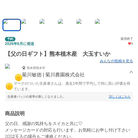
販売終了
予約
2026年6月に発送
9
【父の日ギフト】熊本植木産 大玉すいか
みんなの投稿を見る
熊本県熊本市
菊川敏徳 | 菊川農園株式会社
マークのついた生産者さんは、過去1年間で平均して特に高い評価を得
ています。
生産者バッジの基準が新しくなりました。
詳しくはこちら
商品説明
父の日、感謝の気持ちをスイカと共に🤍
メッセージカードの対応も行います。お気軽にお申し付け下さい
🙇🏻‍♀️2玉入の場合もご連絡ください。