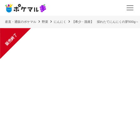
産直・通販のポケマル
野菜
にんにく
【希少・国産】 採れたてにんにくの芽500g
販売終了