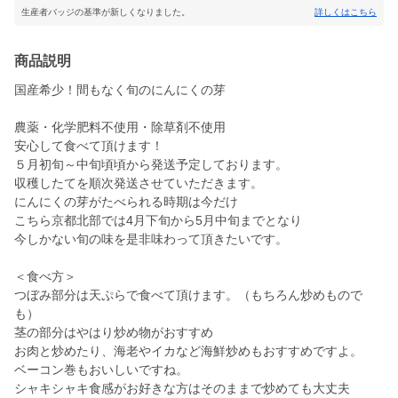
生産者バッジの基準が新しくなりました。
詳しくはこちら
商品説明
国産希少！間もなく旬のにんにくの芽
農薬・化学肥料不使用・除草剤不使用
安心して食べて頂けます！
５月初旬～中旬頃頃から発送予定しております。
収穫したてを順次発送させていただきます。
にんにくの芽がたべられる時期は今だけ
こちら京都北部では4月下旬から5月中旬までとなり
今しかない旬の味を是非味わって頂きたいです。
＜食べ方＞
つぼみ部分は天ぷらで食べて頂けます。（もちろん炒めもので
も）
茎の部分はやはり炒め物がおすすめ
お肉と炒めたり、海老やイカなど海鮮炒めもおすすめですよ。
ベーコン巻もおいしいですね。
シャキシャキ食感がお好きな方はそのままで炒めても大丈夫