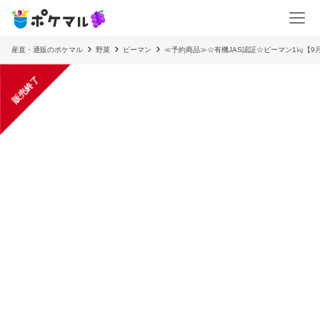
産直・通販のポケマル
野菜
ピーマン
≪予約商品≫☆有機JAS認証☆ピーマン1㎏【9
販売終了