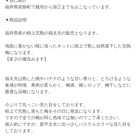
▼自己紹介
福井県若狭町で栽培から加工までをおこなっています。
▼商品説明
福井県産の樹上完熟の福太夫の販売となります。
地面に着かない様に張ったネットに樹上で熟し自然落下した完熟
梅になります。
【多少の傷含みます】
福太夫は熟した桃やバナナのような甘い香りと、とろけるような
食感が特徴。果肉が柔らかく、梅酒、梅シロップ、梅干しなどに
最適な品種になります。
小ぶりで丸っこい見た目をしております。
樹上で完熟し落ちた梅をその日に発送になります。
ですので全ての梅が同じ色味では無いのでご了承ください。
個人的にですが、新平太夫に比べ少しパステルカラーな見た目を
しております。