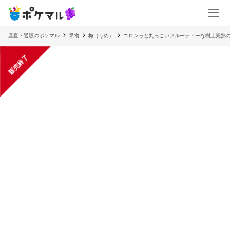
産直・通販のポケマル
果物
梅（うめ）
コロンっと丸っこいフルーティーな樹上完熟
販売終了