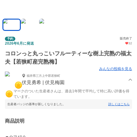
販売終了
予約
2026年6月に発送
32
コロンっと丸っこいフルーティーな樹上完熟の福太
夫【若狭町産完熟梅】
みんなの投稿を見る
福井県三方上中郡若狭町
伏見勇希 | 伏見梅園
マークのついた生産者さんは、過去1年間で平均して特に高い評価を得
ています。
生産者バッジの基準が新しくなりました。
詳しくはこちら
商品説明