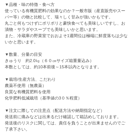
▼品種・味の特徴・食べ方
使っている有機質肥料の効果なのか？一般市販（産直販売やスー
パー等）の物と比較して、瑞々しく甘みが強いかもです。
丸ごと何もつけずにポリポリと豪快食べても美味しいですし、お
漬物・サラダやスープでも美味しいかと思います。
また、冷蔵庫の野菜室でおおよそ1週間位は極端に鮮度落ちは少な
いかと思います。
▼数量、分量の目安
きゅうり 約2.0㎏（６０㎝サイズ箱重量込み）
本数としては、約10本前後～15本以内となります。
▼栽培/生産方法、こだわり
農薬不使用（無農薬）
良質な有機質肥料を使用
化学肥料低減栽培（基準値の3０％程度）
▼注文に際しての注意点（配送方法や納期指定など）
発送前に痛みなどは出来るだけ確認して箱詰めしております。
発送後のリスクに関しては、責任を負うことが出来ませんのでご
了承下さい。