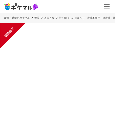
産直・通販のポケマル
野菜
きゅうり
甘く瑞々しいきゅうり 農薬不使用（無農薬）
販売終了