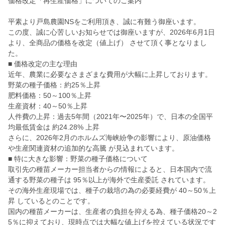
価格改定「再生産価格」についてのご案内
平素より戸島農園NSをご利用頂き、誠に有難う御座います。
この度、誠に心苦しいお知らせでは御座いますが、2026年6月1日
より、全商品の価格を改定（値上げ） させて頂く事となりまし
た。
■ 価格改定の主な理由
近年、農業に必要なさまざまな費用が大幅に上昇しております。
野菜の種子価格：約25％上昇
肥料価格：50～100％上昇
生産資材：40～50％上昇
人件費の上昇：過去5年間（2021年〜2025年）で、日本の全国平
均最低賃金は 約24.28% 上昇
さらに、2026年2月のホルムズ海峡紛争の影響により、原油価格
や生産関連資材の追加的な高騰 が見込まれています。
■ 特に大きな影響：野菜の種子価格について
取引先の種苗メーカー担当者からの情報によると、日本国内で流
通する野菜の種子は 95％以上が海外で生産委託 されています。
その海外生産現場では、種子の栽培の為の必要経費が 40～50％上
昇 しているとのことです。
国内の種苗メーカーは、生産者の負担を抑える為、種子価格20～2
5％に抑えており、現時点では大幅な値上げを控えている状況です