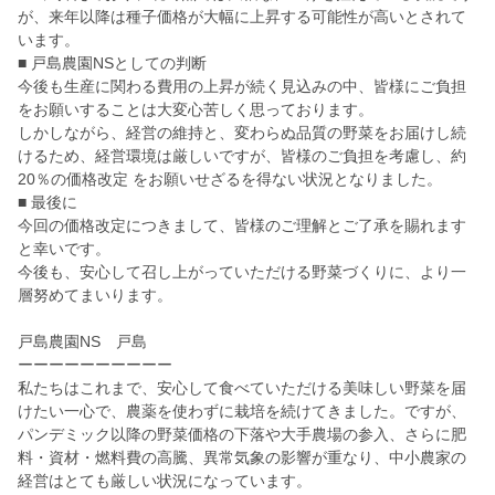
が、来年以降は種子価格が大幅に上昇する可能性が高いとされて
います。
■ 戸島農園NSとしての判断
今後も生産に関わる費用の上昇が続く見込みの中、皆様にご負担
をお願いすることは大変心苦しく思っております。
しかしながら、経営の維持と、変わらぬ品質の野菜をお届けし続
けるため、経営環境は厳しいですが、皆様のご負担を考慮し、約
20％の価格改定 をお願いせざるを得ない状況となりました。
■ 最後に
今回の価格改定につきまして、皆様のご理解とご了承を賜れます
と幸いです。
今後も、安心して召し上がっていただける野菜づくりに、より一
層努めてまいります。
戸島農園NS 戸島
ーーーーーーーーーー
私たちはこれまで、安心して食べていただける美味しい野菜を届
けたい一心で、農薬を使わずに栽培を続けてきました。ですが、
パンデミック以降の野菜価格の下落や大手農場の参入、さらに肥
料・資材・燃料費の高騰、異常気象の影響が重なり、中小農家の
経営はとても厳しい状況になっています。