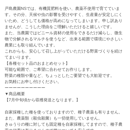
戸島農園NSでは、有機質肥料を使い、農薬不使用で育てていま
す。その分、天候や虫の影響を受けやすく、生産量が安定しにく
いため、どうしても価格が高めになってしまいます。申し訳あり
ませんが、こうした理由をご理解いただけると嬉しいです。
また、当農園ではビニール資材の使用をできるだけ減らし、微生
物で分解されるマルチを使うなど、出来る範囲で環境にやさしい
農業にも取り組んでいます。
これからも、安心して召し上がっていただける野菜づくりを続け
てまいります。
【各種セット品のおまとめセット】
可能な範囲で、ご希望に合わせてお作りします。
野菜の種類や量など、ちょっとしたご要望でも大歓迎です。
お気軽にお申し付けください。
ーーーーーーーーーー
▼商品概要
【7月中旬頃から収穫発送となります。】
自家採種した種を使っておりますので、種子農薬も有りません。
また、農薬類（殺虫殺菌）も一切使用していません。
きゅうりの種に対しても固定種を自家採種してますので、種子農