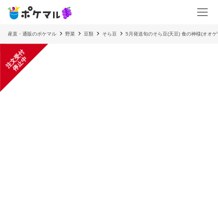
産直・通販のポケマル
野菜
豆類
そら豆
5月発送旬のそら豆(天豆) 食の神様(オオ
注
文
受
付
停
止
中