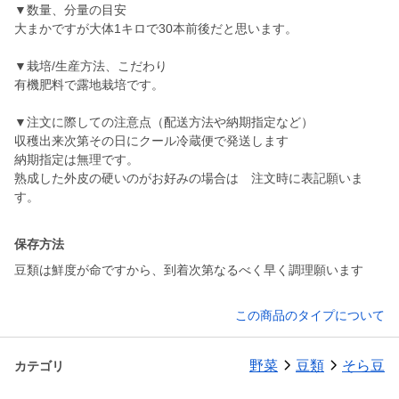
▼数量、分量の目安
大まかですが大体1キロで30本前後だと思います。
▼栽培/生産方法、こだわり
有機肥料で露地栽培です。
▼注文に際しての注意点（配送方法や納期指定など）
収穫出来次第その日にクール冷蔵便で発送します
納期指定は無理です。
熟成した外皮の硬いのがお好みの場合は 注文時に表記願いま
す。
保存方法
豆類は鮮度が命ですから、到着次第なるべく早く調理願います
この商品のタイプについて
野菜
豆類
そら豆
カテゴリ