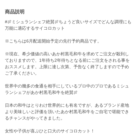
商品説明
#🍖ミシュランシェフ絶賛🍖ちょうど良いサイズでどんな調理にも
万能に適応するサイコロカット
※こちらは6月配送開始予定の先行予約商品です。
※現在、希少価値の高いあか村黒毛和牛を求めてご注文が殺到し
ておりますので、1年待ち2年待ちとなる前にご注文をされる事を
おススメします。上限に達し次第、予告なく終了しますので予め
ご了承ください。
世界中の幾多の食通を相手にしているプロ中のプロであるミシュ
ランシェフがあか村黒毛和牛を絶賛🍖
日本の和牛はとりわけ世界的にも有名ですが、あるブランド産地
より美味しいと評価を頂いたあか村黒毛和牛をご自宅で堪能でき
るチャンスがやってきました。
女性や子供が喜ぶひと口大のサイコロカット！