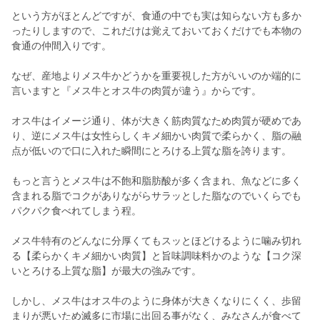
という方がほとんどですが、食通の中でも実は知らない方も多か
ったりしますので、これだけは覚えておいておくだけでも本物の
食通の仲間入りです。
なぜ、産地よりメス牛かどうかを重要視した方がいいのか端的に
言いますと『メス牛とオス牛の肉質が違う』からです。
オス牛はイメージ通り、体が大きく筋肉質なため肉質が硬めであ
り、逆にメス牛は女性らしくキメ細かい肉質で柔らかく、脂の融
点が低いので口に入れた瞬間にとろける上質な脂を誇ります。
もっと言うとメス牛は不飽和脂肪酸が多く含まれ、魚などに多く
含まれる脂でコクがありながらサラッとした脂なのでいくらでも
パクパク食べれてしまう程。
メス牛特有のどんなに分厚くてもスッとほどけるように噛み切れ
る【柔らかくキメ細かい肉質】と旨味調味料かのような【コク深
いとろける上質な脂】が最大の強みです。
しかし、メス牛はオス牛のように身体が大きくなりにくく、歩留
まりが悪いため滅多に市場に出回る事がなく、みなさんが食べて