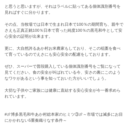
と思うと思いますが、それはラベルに貼ってある個体識別番号を
見ればすぐに分かります。
その点、当牧場では日本で生まれ日本で100％の期間育ち、親牛で
さえも正真正銘100％日本で育った純度100％の黒毛和牛として安
心安全の証明が出来ます。
更に、大自然誇るあか村お米農家もしており、そこの稲藁を食べ
て育っているのでえさにも安心安全の配慮をしております。
ぜひ、スーパーで普段購入している個体識別番号をご覧になって
見てください。食の安全が叫ばれている今、安さの裏にこのよう
なワケがあるという事を知っておいた方がいいでしょう。
大切な子供やご家族には健康に直結する安心安全が今一番求めら
れています。
#🍖博多黒毛和牛あか村総本家のヒミツ③🍖～市場では滅多にお目
にかかれない5重奏織りなす条件～