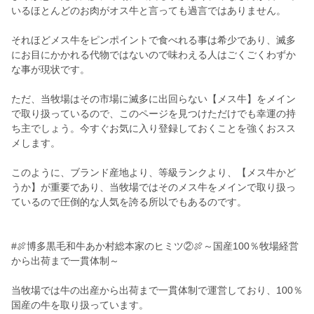
いるほとんどのお肉がオス牛と言っても過言ではありません。
それほどメス牛をピンポイントで食べれる事は希少であり、滅多
にお目にかかれる代物ではないので味わえる人はごくごくわずか
な事が現状です。
ただ、当牧場はその市場に滅多に出回らない【メス牛】をメイン
で取り扱っているので、このページを見つけただけでも幸運の持
ち主でしょう。今すぐお気に入り登録しておくことを強くおスス
メします。
このように、ブランド産地より、等級ランクより、【メス牛かど
うか】が重要であり、当牧場ではそのメス牛をメインで取り扱っ
ているので圧倒的な人気を誇る所以でもあるのです。
#🍖博多黒毛和牛あか村総本家のヒミツ②🍖～国産100％牧場経営
から出荷まで一貫体制～
当牧場では牛の出産から出荷まで一貫体制で運営しており、100％
国産の牛を取り扱っています。