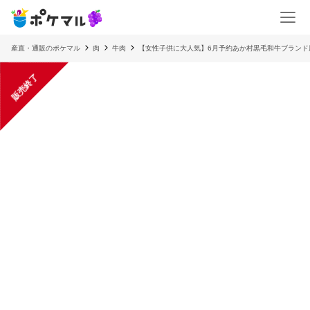
産直・通販のポケマル
肉
牛肉
【女性子供に大人気】6月予約あか村黒毛和牛ブランド厚
販売終了