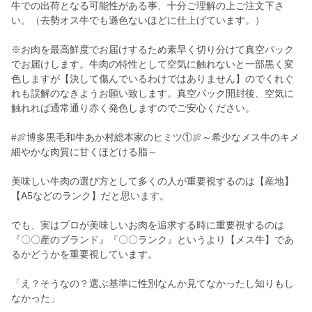
牛での出荷となる可能性がある事、十分ご理解の上ご注文下さ
い。（去勢オス牛でも遜色ないほどに仕上げています。）
※お肉を最高鮮度でお届けするため素早く切り分けて真空パック
でお届けします。牛肉の特性として空気に触れないと一部黒く変
色しますが【決して傷んでいるわけではありません】のでくれぐ
れも誤解のなきようお願い致します。真空パック開封後、空気に
触れれば通常通り赤く発色しますのでご安心ください。
#🍖博多黒毛和牛あか村総本家のヒミツ①🍖～希少なメス牛のキメ
細やかな肉質に甘くほどける脂～
美味しい牛肉の選び方として多くの人が重要視するのは【産地】
【A5などのランク】だと思います。
でも、実はプロが美味しいお肉を追求する時に重要視するのは
『〇〇産のブランド』『〇〇ランク』というより【メス牛】であ
るかどうかを重要視しています。
「え？そうなの？選ぶ基準に性別なんか見てなかったし知りもし
なかった」