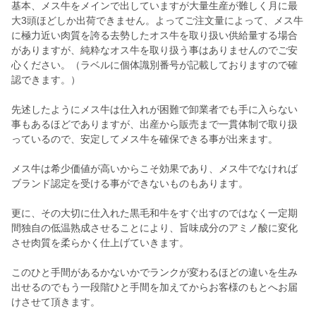
基本、メス牛をメインで出していますが大量生産が難しく月に最
大3頭ほどしか出荷できません。よってご注文量によって、メス牛
に極力近い肉質を誇る去勢したオス牛を取り扱い供給量する場合
がありますが、純粋なオス牛を取り扱う事はありませんのでご安
心ください。（ラベルに個体識別番号が記載しておりますので確
認できます。）
先述したようにメス牛は仕入れが困難で卸業者でも手に入らない
事もあるほどでありますが、出産から販売まで一貫体制で取り扱
っているので、安定してメス牛を確保できる事が出来ます。
メス牛は希少価値が高いからこそ効果であり、メス牛でなければ
ブランド認定を受ける事ができないものもあります。
更に、その大切に仕入れた黒毛和牛をすぐ出すのではなく一定期
間独自の低温熟成させることにより、旨味成分のアミノ酸に変化
させ肉質を柔らかく仕上げていきます。
このひと手間があるかないかでランクが変わるほどの違いを生み
出せるのでもう一段階ひと手間を加えてからお客様のもとへお届
けさせて頂きます。