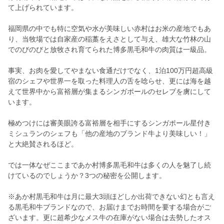
て上げられています。
福岡県の中でも特に空気や水が美味しい赤村はお米の産地でもあ
り、当牧場では自家産の稲藁をえさとして与え、雄大な竹林の山
でのびのびと放牧され育てられた博多黒毛和牛の肉質は一級品。
事実、お肉を愛してやまない食通だけでなく、1泊100万円超高級
宿のシェフや世界一を取った料理人の舌を唸らせ、更には海を越
えて世界中から富裕層が集まるシンガポールのセレブを虜にして
います。
極めつけには審美眼誇る富裕層を相手にするシンガポール星付き
ミシュランのシェフも「他の産地のブランド牛より美味しい！」
と大絶賛されるほど。
では一体なぜここまであか村博多黒毛和牛は多くの人を魅了し続
けているのでしょうか？3つの秘密を公開します。
※あか村黒毛和牛は月に最大3頭ほどしか出荷できない幻とも言え
る黒毛和牛ブランドなので、お届けまでお時間を要する場合がご
ざいます。更に超希少なメス牛の在庫がない場合は去勢したオス