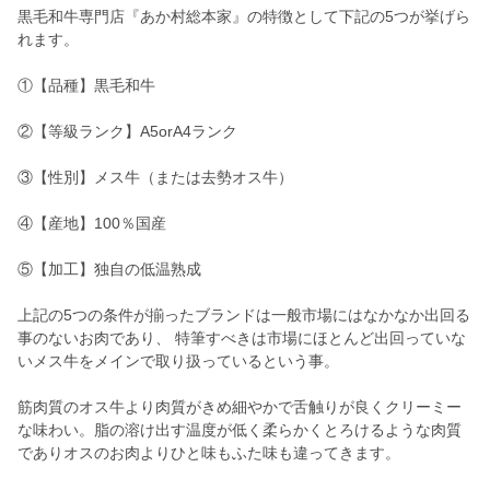
黒毛和牛専門店『あか村総本家』の特徴として下記の5つが挙げら
れます。
①【品種】黒毛和牛
②【等級ランク】A5orA4ランク
③【性別】メス牛（または去勢オス牛）
④【産地】100％国産
⑤【加工】独自の低温熟成
上記の5つの条件が揃ったブランドは一般市場にはなかなか出回る
事のないお肉であり、 特筆すべきは市場にほとんど出回っていな
いメス牛をメインで取り扱っているという事。
筋肉質のオス牛より肉質がきめ細やかで舌触りが良くクリーミー
な味わい。脂の溶け出す温度が低く柔らかくとろけるような肉質
でありオスのお肉よりひと味もふた味も違ってきます。