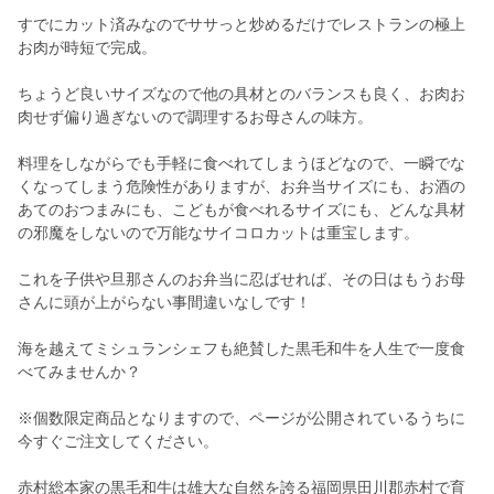
すでにカット済みなのでササっと炒めるだけでレストランの極上
お肉が時短で完成。
ちょうど良いサイズなので他の具材とのバランスも良く、お肉お
肉せず偏り過ぎないので調理するお母さんの味方。
料理をしながらでも手軽に食べれてしまうほどなので、一瞬でな
くなってしまう危険性がありますが、お弁当サイズにも、お酒の
あてのおつまみにも、こどもが食べれるサイズにも、どんな具材
の邪魔をしないので万能なサイコロカットは重宝します。
これを子供や旦那さんのお弁当に忍ばせれば、その日はもうお母
さんに頭が上がらない事間違いなしです！
海を越えてミシュランシェフも絶賛した黒毛和牛を人生で一度食
べてみませんか？
※個数限定商品となりますので、ページが公開されているうちに
今すぐご注文してください。
赤村総本家の黒毛和牛は雄大な自然を誇る福岡県田川郡赤村で育