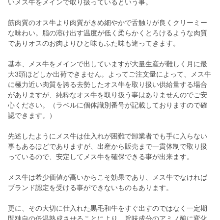
いメス牛をメインで取り扱っているという事。
筋肉質のオス牛より肉質がきめ細やかで舌触りが良くクリーミー
な味わい。脂の溶け出す温度が低く柔らかくとろけるような肉質
でありオスのお肉よりひと味もふた味も違ってきます。
基本、メス牛をメインで出していますが大量生産が難しく月に最
大3頭ほどしか出荷できません。よってご注文量によって、メス牛
に極力近い肉質を誇る去勢したオス牛を取り扱い供給量する場合
がありますが、純粋なオス牛を取り扱う事はありませんのでご安
心ください。（ラベルに個体識別番号が記載しておりますので確
認できます。）
先述したようにメス牛は仕入れが困難で卸業者でも手に入らない
事もあるほどでありますが、出産から販売まで一貫体制で取り扱
っているので、安定してメス牛を確保できる事が出来ます。
メス牛は希少価値が高いからこそ効果であり、メス牛でなければ
ブランド認定を受ける事ができないものもあります。
更に、その大切に仕入れた黒毛和牛をすぐ出すのではなく一定期
間独自の低温熟成させることにより、旨味成分のアミノ酸に変化