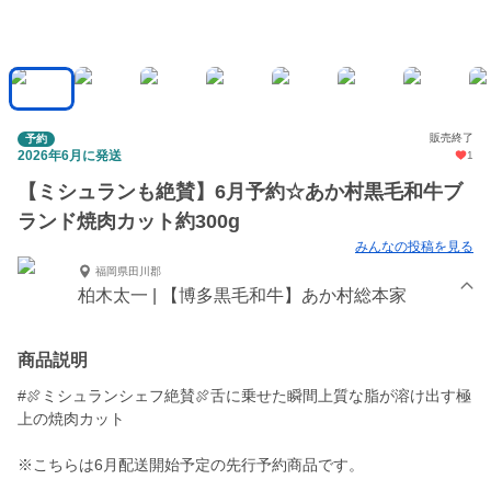
販売終了
予約
2026年6月に発送
1
【ミシュランも絶賛】6月予約☆あか村黒毛和牛ブ
ランド焼肉カット約300g
みんなの投稿を見る
福岡県田川郡
柏木太一 | 【博多黒毛和牛】あか村総本家
商品説明
#🍖ミシュランシェフ絶賛🍖舌に乗せた瞬間上質な脂が溶け出す極
上の焼肉カット
※こちらは6月配送開始予定の先行予約商品です。