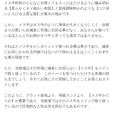
メス牛特有のどんなに分厚くてもスッとほどけるように噛み切れ
る【柔らかくキメ細かい肉質】と旨味調味料かのような【コク深
いとろける上質な脂】が最大の強みです。
しかし、メス牛はオス牛のように身体が大きくなりにくく、歩留
まりが悪いため滅多に市場に出回る事がなく、みなさんが食べて
いるほとんどのお肉がオス牛と言っても過言ではありません。
それほどメス牛をピンポイントで食べれる事は希少であり、滅多
にお目にかかれる代物ではないので味わえる人はごくごくわずか
な事が現状です。
ただ、当牧場はその市場に滅多に出回らない【メス牛】をメイン
で取り扱っているので、このページを見つけただけでも幸運の持
ち主でしょう。今すぐお気に入り登録しておくことを強くおスス
メします。
このように、ブランド産地より、等級ランクより、【メス牛かど
うか】が重要であり、当牧場ではそのメス牛をメインで取り扱っ
ているので圧倒的な人気を誇る所以でもあるのです。