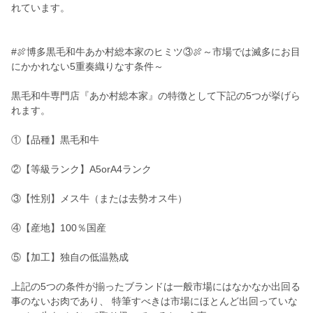
れています。
#🍖博多黒毛和牛あか村総本家のヒミツ③🍖～市場では滅多にお目
にかかれない5重奏織りなす条件～
黒毛和牛専門店『あか村総本家』の特徴として下記の5つが挙げら
れます。
①【品種】黒毛和牛
②【等級ランク】A5orA4ランク
③【性別】メス牛（または去勢オス牛）
④【産地】100％国産
⑤【加工】独自の低温熟成
上記の5つの条件が揃ったブランドは一般市場にはなかなか出回る
事のないお肉であり、 特筆すべきは市場にほとんど出回っていな