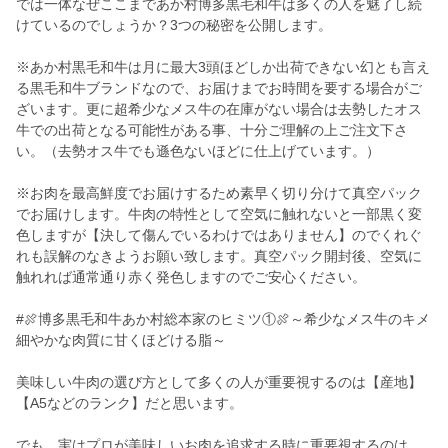
では一体なぜここまであか村博多黒毛和牛は多くの人を魅了し続
けているのでしょうか？3つの秘密を公開します。
※あか村黒毛和牛は月に最大3頭ほどしか出荷できない幻とも言え
る黒毛和牛ブランドなので、お届けまでお時間を要する場合がご
ざいます。更に超希少なメス牛の在庫がない場合は去勢したオス
牛での出荷となる可能性がある事、十分ご理解の上ご注文下さ
い。（去勢オス牛でも遜色ないほどに仕上げています。）
※お肉を最高鮮度でお届けするため素早く切り分けて真空パック
でお届けします。牛肉の特性として空気に触れないと一部黒く変
色しますが【決して傷んでいるわけではありません】のでくれぐ
れも誤解のなきようお願い致します。真空パック開封後、空気に
触れれば通常通り赤く発色しますのでご安心ください。
#🍖博多黒毛和牛あか村総本家のヒミツ①🍖～希少なメス牛のキメ
細やかな肉質に甘くほどける脂～
美味しい牛肉の選び方として多くの人が重要視するのは【産地】
【A5などのランク】だと思います。
でも、実はプロが美味しいお肉を追求する時に重要視するのは