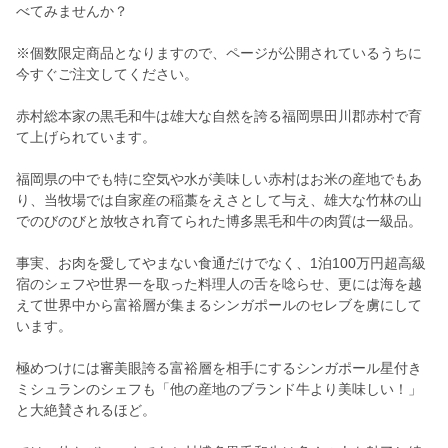
べてみませんか？
※個数限定商品となりますので、ページが公開されているうちに
今すぐご注文してください。
赤村総本家の黒毛和牛は雄大な自然を誇る福岡県田川郡赤村で育
て上げられています。
福岡県の中でも特に空気や水が美味しい赤村はお米の産地でもあ
り、当牧場では自家産の稲藁をえさとして与え、雄大な竹林の山
でのびのびと放牧され育てられた博多黒毛和牛の肉質は一級品。
事実、お肉を愛してやまない食通だけでなく、1泊100万円超高級
宿のシェフや世界一を取った料理人の舌を唸らせ、更には海を越
えて世界中から富裕層が集まるシンガポールのセレブを虜にして
います。
極めつけには審美眼誇る富裕層を相手にするシンガポール星付き
ミシュランのシェフも「他の産地のブランド牛より美味しい！」
と大絶賛されるほど。