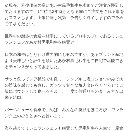
※現在、希少価値の高いあか村黒毛和牛を求めてご注文が殺到し
ておりますので、1年待ち2年待ちとなる前にご注文をされる事を
おススメします。上限に達し次第、予告なく終了しますので予め
ご了承ください。
世界中の幾多の食通を相手にしているプロ中のプロであるミシュ
ランシェフがあか村黒毛和牛を絶賛🍖
日本の和牛はとりわけ世界的にも有名ですが、あるブランド産地
より美味しいと評価を頂いたあか村黒毛和牛をご自宅で堪能でき
るチャンスがやってきました。
サッと炙ってレア状態でも良し、シンプルに塩コショウのみで肉
の旨味を感じても良し、ガッツリ甘辛な焼肉タレをくぐらせてご
飯にバウンドして食べるもよし、一度で何通りもの楽しみ方が出
来る焼肉。
バーベキューや食卓で囲めば、みんなの笑顔をほころび、ワンラ
ンク上のひとときへと誘います。
海を越えてミシュランシェフも絶賛した黒毛和牛を人生で一度食