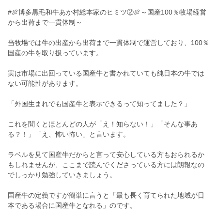
#🍖博多黒毛和牛あか村総本家のヒミツ②🍖～国産100％牧場経営
から出荷まで一貫体制～
当牧場では牛の出産から出荷まで一貫体制で運営しており、100％
国産の牛を取り扱っています。
実は市場に出回っている国産牛と書かれていても純日本の牛では
ない可能性があります。
「外国生まれでも国産牛と表示できるって知ってました？」
これを聞くとほとんどの人が「え！知らない！」「そんな事あ
る？！」「え、怖い怖い」と言います。
ラベルを見て国産牛だからと言って安心している方もおられるか
もしれませんが、ここまで読んでくださっている方には朗報なの
でしっかり勉強していきましょう。
国産牛の定義ですが簡単に言うと「最も長く育てられた地域が日
本である場合に国産牛となれる」のです。