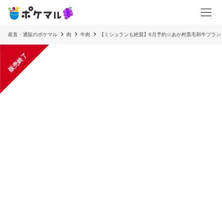
産直・通販のポケマル
肉
牛肉
【ミシュランも絶賛】6月予約☆あか村黒毛和牛ブランド
販売終了