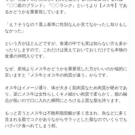
『〇〇産のブランド』『〇〇ランク』というより【メス牛】であ
るかどうかを重要視しています。
「え？そうなの？選ぶ基準に性別なんか見てなかったし知りもし
なかった」
という方がほとんどですが、食通の中でも実は知らない方も多か
ったりしますので、これだけは覚えておいておくだけでも本物の
食通の仲間入りです。
なぜ、産地よりメス牛かどうかを重要視した方がいいのか端的に
言いますと『メス牛とオス牛の肉質が違う』からです。
オス牛はイメージ通り、体が大きく筋肉質なため肉質が硬めであ
り、逆にメス牛は女性らしくキメ細かい肉質で柔らかく、脂の融
点が低いので口に入れた瞬間にとろける上質な脂を誇ります。
もっと言うとメス牛は不飽和脂肪酸が多く含まれ、魚などに多く
含まれる脂でコクがありながらサラッとした脂なのでいくらでも
パクパク食べれてしまう程。