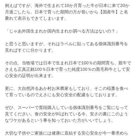
例えばですが、海外で生まれて10か月育った牛が日本に来て20か
月過ごしたら、日本で育った期間の方が長いから【国産牛】と名
乗れて表示もできてしまいます。
「じゃあ外国生まれか国内生まれか調べる方法はないの？」
と思うと思いますが、それはラベルに貼ってある個体識別番号を
見ればすぐに分かります。
その点、当牧場では日本で生まれ日本で100％の期間育ち、親牛で
さえも正真正銘100％日本で育った純度100％の黒毛和牛として安
心安全の証明が出来ます。
更に、大自然誇るあか村お米農家もしており、そこの稲藁を食べ
て育っているのでえさにも安心安全の配慮をしております。
ぜひ、スーパーで普段購入している個体識別番号をご覧になって
見てください。食の安全が叫ばれている今、安さの裏にこのよう
なワケがあるという事を知っておいた方がいいでしょう。
大切な子供やご家族には健康に直結する安心安全が今一番求めら