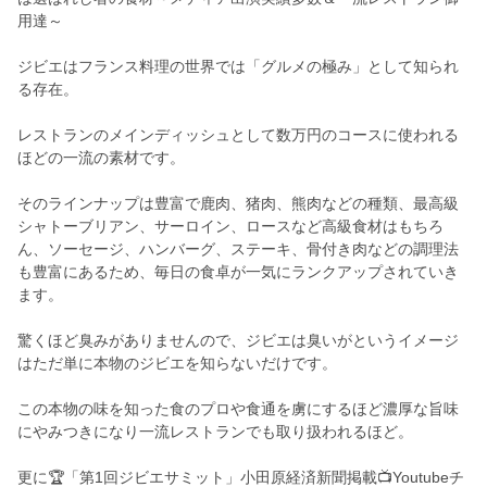
用達～
ジビエはフランス料理の世界では「グルメの極み」として知られ
る存在。
レストランのメインディッシュとして数万円のコースに使われる
ほどの一流の素材です。
そのラインナップは豊富で鹿肉、猪肉、熊肉などの種類、最高級
シャトーブリアン、サーロイン、ロースなど高級食材はもちろ
ん、ソーセージ、ハンバーグ、ステーキ、骨付き肉などの調理法
も豊富にあるため、毎日の食卓が一気にランクアップされていき
ます。
驚くほど臭みがありませんので、ジビエは臭いがというイメージ
はただ単に本物のジビエを知らないだけです。
この本物の味を知った食のプロや食通を虜にするほど濃厚な旨味
にやみつきになり一流レストランでも取り扱われるほど。
更に🏆「第1回ジビエサミット」小田原経済新聞掲載📺Youtubeチ