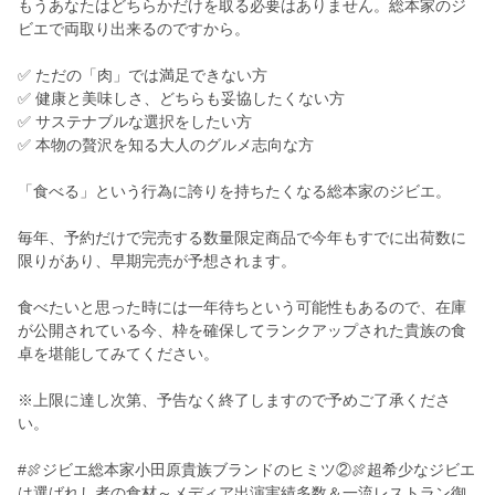
もうあなたはどちらかだけを取る必要はありません。総本家のジ
ビエで両取り出来るのですから。
✅ ただの「肉」では満足できない方
✅ 健康と美味しさ、どちらも妥協したくない方
✅ サステナブルな選択をしたい方
✅ 本物の贅沢を知る大人のグルメ志向な方
「食べる」という行為に誇りを持ちたくなる総本家のジビエ。
毎年、予約だけで完売する数量限定商品で今年もすでに出荷数に
限りがあり、早期完売が予想されます。
食べたいと思った時には一年待ちという可能性もあるので、在庫
が公開されている今、枠を確保してランクアップされた貴族の食
卓を堪能してみてください。
※上限に達し次第、予告なく終了しますので予めご了承くださ
い。
#🍖ジビエ総本家小田原貴族ブランドのヒミツ②🍖超希少なジビエ
は選ばれし者の食材～メディア出演実績多数＆一流レストラン御