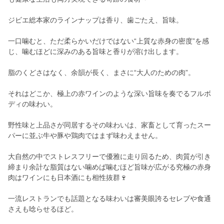
ジビエ総本家のラインナップは香り、歯ごたえ、旨味。
一口噛むと、ただ柔らかいだけではない“上質な赤身の密度”を感
じ、噛むほどに深みのある旨味と香りが溶け出します。
脂のくどさはなく、余韻が長く、まさに“大人のための肉”。
それはどこか、極上の赤ワインのような深い旨味を奏でるフルボ
ディの味わい。
野性味と上品さが同居するその味わいは、家畜として育ったスー
パーに並ぶ牛や豚や鶏肉ではまず味わえません。
大自然の中でストレスフリーで優雅に走り回るため、肉質が引き
締まり余計な脂質はない噛めば噛むほど旨味が広がる究極の赤身
肉はワインにも日本酒にも相性抜群🍷
一流レストランでも話題となる味わいは審美眼誇るセレブや食通
さえも唸らせるほど。