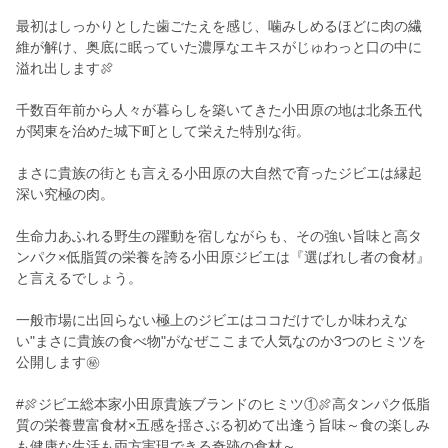
最初はしっかりとした歯ごたえを感じ、噛みしめるほどに肉の繊
維が解け、奥底に眠っていた濃厚なエキスがじゅわっと口の中に
溢れ出します🍖
千数百年前から人々が暮らしを築いてきた小田原の地は北条五代
が関東を治めた城下町として栄えた特別な街。
まさに貴族の街とも言える小田原の大自然で育ったジビエは縁起
深い究極の肉。
生命力あふれる野生の躍動を宿しながらも、その強い旨味と高タ
ンパク×低脂質の栄養を誇る小田原ジビエは『選ばれし者の食材』
と言えるでしょう。
一般市場に出回らない極上のジビエはココだけでしか味わえな
い"まさに貴族の食べ物"がなぜここまで人気なのか3つのヒミツを
公開します㊙
#🍖ジビエ総本家小田原貴族ブランドのヒミツ①🍖高タンパク低脂
質の栄養豊富食材×五感を揺さぶる初めて出逢う旨味～食の楽しみ
も健康な生活も両方実現できる奇跡の食材～