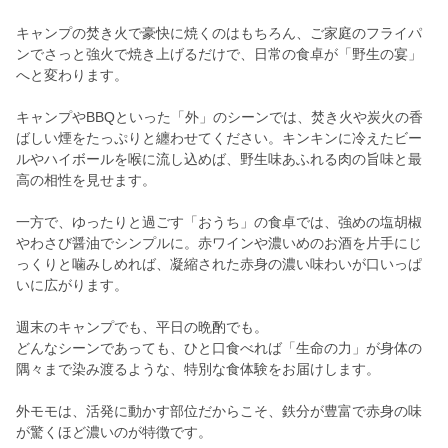
キャンプの焚き火で豪快に焼くのはもちろん、ご家庭のフライパ
ンでさっと強火で焼き上げるだけで、日常の食卓が「野生の宴」
へと変わります。
キャンプやBBQといった「外」のシーンでは、焚き火や炭火の香
ばしい煙をたっぷりと纏わせてください。キンキンに冷えたビー
ルやハイボールを喉に流し込めば、野生味あふれる肉の旨味と最
高の相性を見せます。
一方で、ゆったりと過ごす「おうち」の食卓では、強めの塩胡椒
やわさび醤油でシンプルに。赤ワインや濃いめのお酒を片手にじ
っくりと噛みしめれば、凝縮された赤身の濃い味わいが口いっぱ
いに広がります。
週末のキャンプでも、平日の晩酌でも。
どんなシーンであっても、ひと口食べれば「生命の力」が身体の
隅々まで染み渡るような、特別な食体験をお届けします。
外モモは、活発に動かす部位だからこそ、鉄分が豊富で赤身の味
が驚くほど濃いのが特徴です。