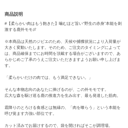
商品説明
#【柔らかい肉はもう飽きた】噛むほど旨い“野生の赤身”本能を刺
激する鹿外モモ🍖
※本商品は天然のジビエのため、天候や捕獲状況により入荷量が
大きく変動いたします。そのため、ご注文のタイミングによって
は、商品確保までにお時間を頂戴する場合がございますので、あ
らかじめご了承のうえご注文いただきますようお願い申し上げま
す。
「柔らかいだけの肉では、もう満足できない。」
そんな本物志向のあなたに捧げるのが、この外モモです。
広大な森を駆け巡る鹿の推進力を生み出す、最も発達した筋肉。
霜降りのとろける食感とは無縁の、「肉を喰らう」という本能を
呼び覚ます力強い部位です。
カット済みでお届けするので、袋を開ければそこが調理場。