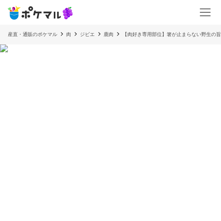
産直・通販のポケマル
肉
ジビエ
鹿肉
【肉好き専用部位】箸が止まらない野生の旨