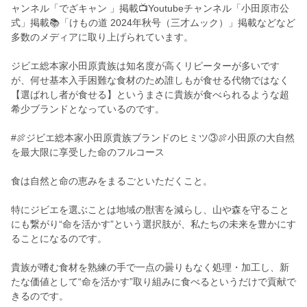
ャンネル「でざキャン 」掲載📺Youtubeチャンネル「小田原市公
式」掲載📚「けもの道 2024年秋号（三才ムック）」掲載などなど
多数のメディアに取り上げられています。
ジビエ総本家小田原貴族は知名度が高くリピーターが多いです
が、何せ基本入手困難な食材のため誰しもが食せる代物ではなく
【選ばれし者が食せる】というまさに貴族が食べられるような超
希少ブランドとなっているのです。
#🍖ジビエ総本家小田原貴族ブランドのヒミツ③🍖小田原の大自然
を最大限に享受した命のフルコース
食は自然と命の恵みをまるごといただくこと。
特にジビエを選ぶことは地域の獣害を減らし、山や森を守ること
にも繋がり“命を活かす”という選択肢が、私たちの未来を豊かにす
ることになるのです。
貴族が嗜む食材を熟練の手で一点の曇りもなく処理・加工し、新
たな価値として“命を活かす”取り組みに食べるというだけで貢献で
きるのです。