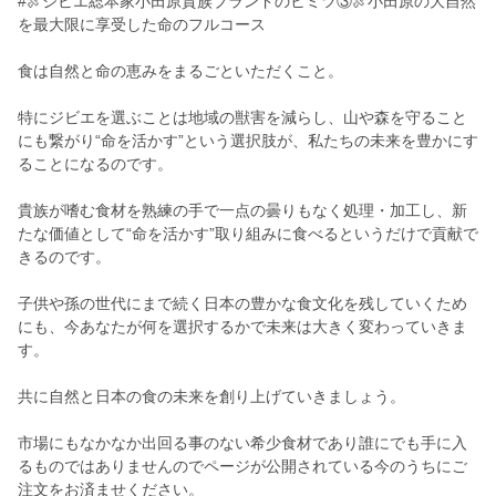
#🍖ジビエ総本家小田原貴族ブランドのヒミツ③🍖小田原の大自然
を最大限に享受した命のフルコース
食は自然と命の恵みをまるごといただくこと。
特にジビエを選ぶことは地域の獣害を減らし、山や森を守ること
にも繋がり“命を活かす”という選択肢が、私たちの未来を豊かにす
ることになるのです。
貴族が嗜む食材を熟練の手で一点の曇りもなく処理・加工し、新
たな価値として“命を活かす”取り組みに食べるというだけで貢献で
きるのです。
子供や孫の世代にまで続く日本の豊かな食文化を残していくため
にも、今あなたが何を選択するかで未来は大きく変わっていきま
す。
共に自然と日本の食の未来を創り上げていきましょう。
市場にもなかなか出回る事のない希少食材であり誰にでも手に入
るものではありませんのでページが公開されている今のうちにご