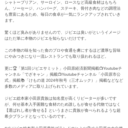
シャトーブリアン、サーロイン、ロースなど高級食材はもちろ
ん、ソーセージ、ハンバーグ、ステーキ、骨付き肉などの調理法
も豊富にあるため、毎日の食卓が一気にランクアップされていき
ます。
驚くほど臭みがありませんので、ジビエは臭いがというイメージ
はただ単に本物のジビエを知らないだけです。
この本物の味を知った食のプロや食通を虜にするほど濃厚な旨味
にやみつきになり一流レストランでも取り扱われるほど。
更に🏆「第1回ジビエサミット」小田原経済新聞掲載📺Youtubeチ
ャンネル「でざキャン 」掲載📺Youtubeチャンネル「小田原市公
式」掲載📚「けもの道 2024年秋号（三才ムック）」掲載などなど
多数のメディアに取り上げられています。
ジビエ総本家小田原貴族は知名度が高くリピーターが多いです
が、何せ基本入手困難な食材のため誰しもが食せる代物ではなく
【選ばれし者が食せる】というまさに貴族が食べられるような超
希少ブランドとなっているのです。