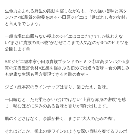
生命力あふれる野生の躍動を宿しながらも、その強い旨味と高タ
ンパク×低脂質の栄養を誇る小田原ジビエは『選ばれし者の食材』
と言えるでしょう。
一般市場に出回らない極上のジビエはココだけでしか味わえな
い"まさに貴族の食べ物"がなぜここまで人気なのか3つのヒミツを
公開します㊙
#🍖ジビエ総本家小田原貴族ブランドのヒミツ①🍖高タンパク低脂
質の栄養豊富食材×五感を揺さぶる初めて出逢う旨味～食の楽しみ
も健康な生活も両方実現できる奇跡の食材～
ジビエ総本家のラインナップは香り、歯ごたえ、旨味。
一口噛むと、ただ柔らかいだけではない“上質な赤身の密度”を感
じ、噛むほどに深みのある旨味と香りが溶け出します。
脂のくどさはなく、余韻が長く、まさに“大人のための肉”。
それはどこか、極上の赤ワインのような深い旨味を奏でるフルボ