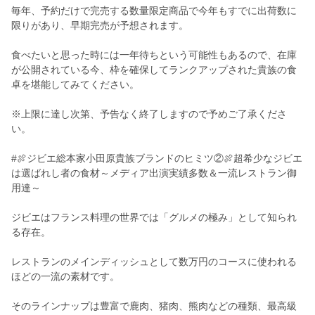
毎年、予約だけで完売する数量限定商品で今年もすでに出荷数に
限りがあり、早期完売が予想されます。
食べたいと思った時には一年待ちという可能性もあるので、在庫
が公開されている今、枠を確保してランクアップされた貴族の食
卓を堪能してみてください。
※上限に達し次第、予告なく終了しますので予めご了承くださ
い。
#🍖ジビエ総本家小田原貴族ブランドのヒミツ②🍖超希少なジビエ
は選ばれし者の食材～メディア出演実績多数＆一流レストラン御
用達～
ジビエはフランス料理の世界では「グルメの極み」として知られ
る存在。
レストランのメインディッシュとして数万円のコースに使われる
ほどの一流の素材です。
そのラインナップは豊富で鹿肉、猪肉、熊肉などの種類、最高級