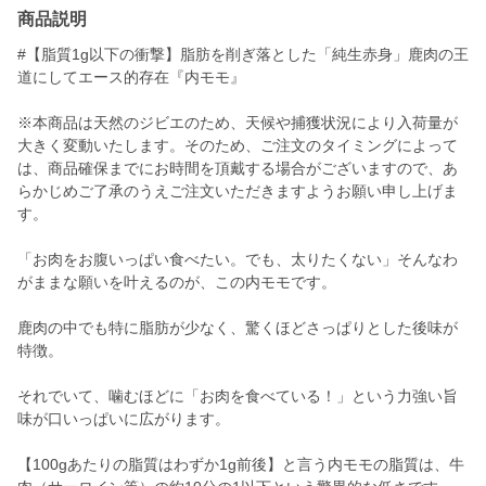
商品説明
#【脂質1g以下の衝撃】脂肪を削ぎ落とした「純生赤身」鹿肉の王
道にしてエース的存在『内モモ』
※本商品は天然のジビエのため、天候や捕獲状況により入荷量が
大きく変動いたします。そのため、ご注文のタイミングによって
は、商品確保までにお時間を頂戴する場合がございますので、あ
らかじめご了承のうえご注文いただきますようお願い申し上げま
す。
「お肉をお腹いっぱい食べたい。でも、太りたくない」そんなわ
がままな願いを叶えるのが、この内モモです。
鹿肉の中でも特に脂肪が少なく、驚くほどさっぱりとした後味が
特徴。
それでいて、噛むほどに「お肉を食べている！」という力強い旨
味が口いっぱいに広がります。
【100gあたりの脂質はわずか1g前後】と言う内モモの脂質は、牛