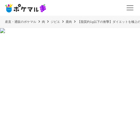
産直・通販のポケマル
肉
ジビエ
鹿肉
【脂質約1g以下の衝撃】ダイエットを極上の