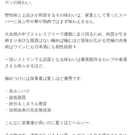
ディの味わい。
野性味と上品さが同居するその味わいは、家畜として育ったスー
パーに並ぶ牛や豚や鶏肉ではまず味わえません。
大自然の中でストレスフリーで優雅に走り回るため、肉質が引き
締まり余計な脂質はない噛めば噛むほど旨味が広がる究極の赤身
肉はワインにも日本酒にも相性抜群🍷
一流レストランでも話題となる味わいは審美眼誇るセレブや食通
さえも唸らせるほど。
極めつけには栄養素は驚くほど優秀です。
・高タンパク
・超低脂質
・鉄分＆ミネラル豊富
・自然由来の完全無添加
こんなに栄養価が高いのに驚くほどヘルシー。