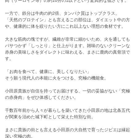
肉（サーロイン等）の約10分の1以下という驚異的な低さです。
一方で、鉄分は牛肉の約2倍、タンパク質はトップクラス。
「天然のプロテイン」とも言えるこの部位は、ダイエット中の方
や、健康的に体を絞りたい方にこれ以上ない理想の食材です。
大きな筋肉の塊ですが、繊維が非常に細かいため、火を通しても
パサつかず「しっとり」と仕上がります。雑味のないクリーンな
赤身の美味しさをダイレクトに味わえる、まさに鹿肉の真骨頂で
す。
「お肉を食べて、健康に、美しくなりたい」
そう願う現代人の本能に火をつける、究極の機能食。
小田原貴族が自信を持ってお届けする、一切の妥協がない「究極
の赤身肉」をぜひ体感してください。
千数百年前から人々が暮らしを築いてきた小田原の地は北条五代
が関東を治めた城下町として栄えた特別な街。
まさに貴族の街とも言える小田原の大自然で育ったジビエは縁起
深い究極の肉。