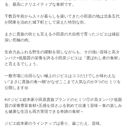
る、最高にクリエイティブな食材です。
千数百年前から人々が暮らしを築いてきた小田原の地は北条五代
が関東を治めた城下町として栄えた特別な街。
まさに貴族の街とも言える小田原の大自然で育ったジビエは縁起
深い究極の肉。
生命力あふれる野生の躍動を宿しながらも、その強い旨味と高タ
ンパク×低脂質の栄養を誇る小田原ジビエは『選ばれし者の食材』
と言えるでしょう。
一般市場に出回らない極上のジビエはココだけでしか味わえな
い"まさに貴族の食べ物"がなぜここまで人気なのか3つのヒミツを
公開します㊙
#🍖ジビエ総本家小田原貴族ブランドのヒミツ①🍖高タンパク低脂
質の栄養豊富食材×五感を揺さぶる初めて出逢う旨味～食の楽しみ
も健康な生活も両方実現できる奇跡の食材～
ジビエ総本家のラインナップは香り、歯ごたえ、旨味。