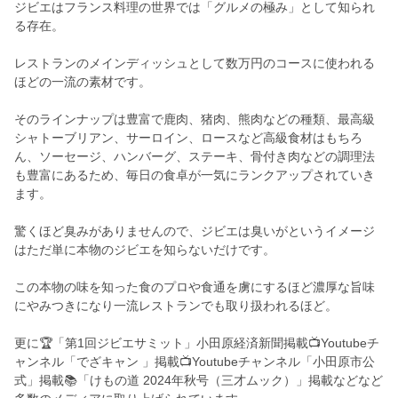
ジビエはフランス料理の世界では「グルメの極み」として知られ
る存在。
レストランのメインディッシュとして数万円のコースに使われる
ほどの一流の素材です。
そのラインナップは豊富で鹿肉、猪肉、熊肉などの種類、最高級
シャトーブリアン、サーロイン、ロースなど高級食材はもちろ
ん、ソーセージ、ハンバーグ、ステーキ、骨付き肉などの調理法
も豊富にあるため、毎日の食卓が一気にランクアップされていき
ます。
驚くほど臭みがありませんので、ジビエは臭いがというイメージ
はただ単に本物のジビエを知らないだけです。
この本物の味を知った食のプロや食通を虜にするほど濃厚な旨味
にやみつきになり一流レストランでも取り扱われるほど。
更に🏆「第1回ジビエサミット」小田原経済新聞掲載📺Youtubeチ
ャンネル「でざキャン 」掲載📺Youtubeチャンネル「小田原市公
式」掲載📚「けもの道 2024年秋号（三才ムック）」掲載などなど