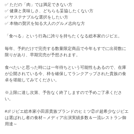
✅ ただの「肉」では満足できない方
✅ 健康と美味しさ、どちらも妥協したくない方
✅ サステナブルな選択をしたい方
✅ 本物の贅沢を知る大人のグルメ志向な方
「食べる」という行為に誇りを持ちたくなる総本家のジビエ。
毎年、予約だけで完売する数量限定商品で今年もすでに出荷数に
限りがあり、早期完売が予想されます。
食べたいと思った時には一年待ちという可能性もあるので、在庫
が公開されている今、枠を確保してランクアップされた貴族の食
卓を堪能してみてください。
※上限に達し次第、予告なく終了しますので予めご了承くださ
い。
#🍖ジビエ総本家小田原貴族ブランドのヒミツ②🍖超希少なジビエ
は選ばれし者の食材～メディア出演実績多数＆一流レストラン御
用達～