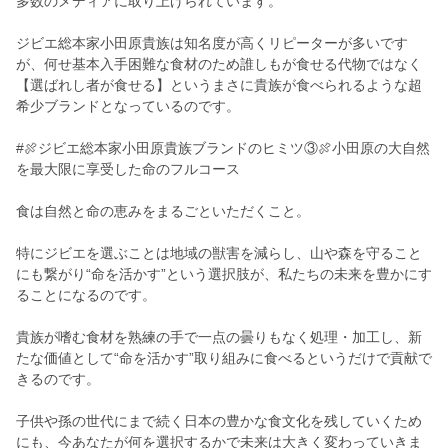
多数のメディアに取り上げられています。
ジビエ総本家小田原貴族は知名度が高くリピーターが多いです
が、何せ基本入手困難な食材のため誰しもが食せる代物ではなく
【選ばれし者が食せる】というまさに貴族が食べられるような超
希少ブランドとなっているのです。
#🍖ジビエ総本家小田原貴族ブランドのヒミツ③🍖小田原の大自然
を最大限に享受した命のフルコース
食は自然と命の恵みをまるごといただくこと。
特にジビエを選ぶことは地域の獣害を減らし、山や森を守ること
にも繋がり“命を活かす”という選択肢が、私たちの未来を豊かにす
ることになるのです。
貴族が嗜む食材を熟練の手で一点の曇りもなく処理・加工し、新
たな価値として“命を活かす”取り組みに食べるというだけで貢献で
きるのです。
子供や孫の世代にまで続く日本の豊かな食文化を残していくため
にも、今あなたが何を選択するかで未来は大きく変わっていきま