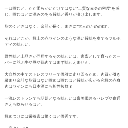
一口噛むと、ただ柔らかいだけではない“上質な赤身の密度”を感
じ、噛むほどに深みのある旨味と香りが溶け出します。
脂のくどさはなく、余韻が長く、まさに“大人のための肉”。
それはどこか、極上の赤ワインのような深い旨味を奏でるフルボ
ディの味わい。
野性味と上品さが同居するその味わいは、家畜として育ったスー
パーに並ぶ牛や豚や鶏肉ではまず味わえません。
大自然の中でストレスフリーで優雅に走り回るため、肉質が引き
締まり余計な脂質はない噛めば噛むほど旨味が広がる究極の赤身
肉はワインにも日本酒にも相性抜群🍷
一流レストランでも話題となる味わいは審美眼誇るセレブや食通
さえも唸らせるほど。
極めつけには栄養素は驚くほど優秀です。