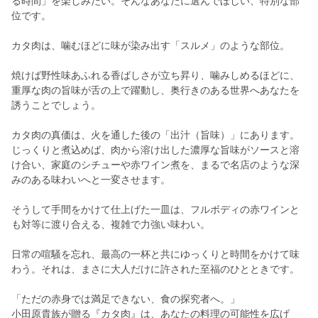
る時間」を楽しみたい。そんなあなたに選んでほしい、特別な部
位です。
カタ肉は、噛むほどに味が染み出す「スルメ」のような部位。
焼けば野性味あふれる香ばしさが立ち昇り、噛みしめるほどに、
重厚な肉の旨味が舌の上で躍動し、奥行きのある世界へあなたを
誘うことでしょう。
カタ肉の真価は、火を通した後の「出汁（旨味）」にあります。
じっくりと煮込めば、肉から溶け出した濃厚な旨味がソースと溶
け合い、家庭のシチューや赤ワイン煮を、まるで名店のような深
みのある味わいへと一変させます。
そうして手間をかけて仕上げた一皿は、フルボディの赤ワインと
も対等に渡り合える、複雑で力強い味わい。
日常の喧騒を忘れ、最高の一杯と共にゆっくりと時間をかけて味
わう。それは、まさに大人だけに許された至福のひとときです。
「ただの赤身では満足できない、食の探究者へ。」
小田原貴族が贈る『カタ肉』は、あなたの料理の可能性を広げ