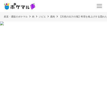
産直・通販のポケマル
肉
ジビエ
鹿肉
【天然の出汁の塊】料理を格上げする隠れた