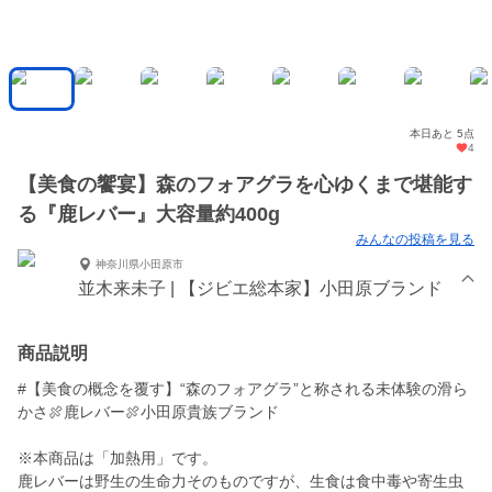
本日あと 5点
4
【美食の饗宴】森のフォアグラを心ゆくまで堪能す
る『鹿レバー』大容量約400g
みんなの投稿を見る
神奈川県小田原市
並木来未子 | 【ジビエ総本家】小田原ブランド
商品説明
#【美食の概念を覆す】“森のフォアグラ”と称される未体験の滑ら
かさ🍖鹿レバー🍖小田原貴族ブランド
※本商品は「加熱用」です。
鹿レバーは野生の生命力そのものですが、生食は食中毒や寄生虫