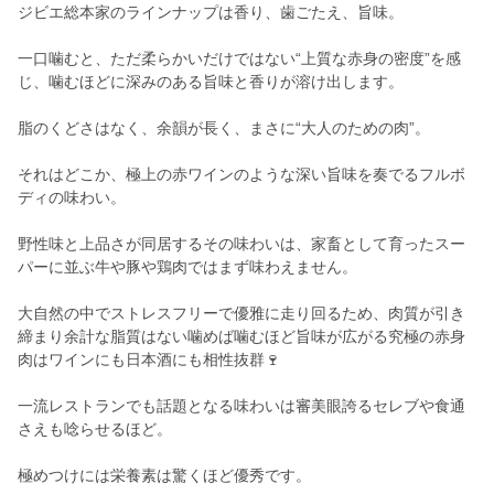
ジビエ総本家のラインナップは香り、歯ごたえ、旨味。
一口噛むと、ただ柔らかいだけではない“上質な赤身の密度”を感
じ、噛むほどに深みのある旨味と香りが溶け出します。
脂のくどさはなく、余韻が長く、まさに“大人のための肉”。
それはどこか、極上の赤ワインのような深い旨味を奏でるフルボ
ディの味わい。
野性味と上品さが同居するその味わいは、家畜として育ったスー
パーに並ぶ牛や豚や鶏肉ではまず味わえません。
大自然の中でストレスフリーで優雅に走り回るため、肉質が引き
締まり余計な脂質はない噛めば噛むほど旨味が広がる究極の赤身
肉はワインにも日本酒にも相性抜群🍷
一流レストランでも話題となる味わいは審美眼誇るセレブや食通
さえも唸らせるほど。
極めつけには栄養素は驚くほど優秀です。