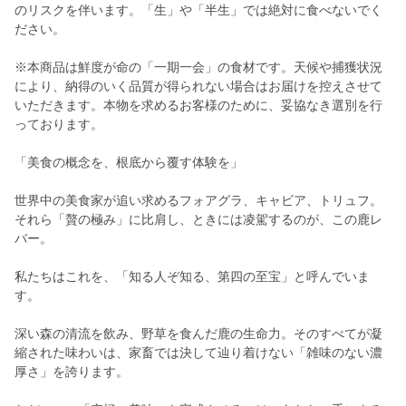
のリスクを伴います。「生」や「半生」では絶対に食べないでく
ださい。
※本商品は鮮度が命の「一期一会」の食材です。天候や捕獲状況
により、納得のいく品質が得られない場合はお届けを控えさせて
いただきます。本物を求めるお客様のために、妥協なき選別を行
っております。
「美食の概念を、根底から覆す体験を」
世界中の美食家が追い求めるフォアグラ、キャビア、トリュフ。
それら「贅の極み」に比肩し、ときには凌駕するのが、この鹿レ
バー。
私たちはこれを、「知る人ぞ知る、第四の至宝」と呼んでいま
す。
深い森の清流を飲み、野草を食んだ鹿の生命力。そのすべてが凝
縮された味わいは、家畜では決して辿り着けない「雑味のない濃
厚さ」を誇ります。