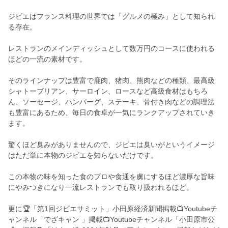
ジビエはフランス料理の世界では「グルメの極み」として知られ
る存在。
レストランのメインディッシュとして数万円のコースに使われる
ほどの一流の素材です。
そのラインナップは豊富で鹿肉、猪肉、熊肉などの種類、最高級
シャトーブリアン、サーロイン、ロースなど高級食材はもちろ
ん、ソーセージ、ハンバーグ、ステーキ、骨付き肉などの調理法
も豊富にあるため、毎日の食卓が一気にランクアップされていき
ます。
驚くほど臭みがありませんので、ジビエは臭いがというイメージ
はただ単に本物のジビエを知らないだけです。
この本物の味を知った食のプロや食通を虜にするほど濃厚な旨味
にやみつきになり一流レストランでも取り扱われるほど。
更に🏆「第1回ジビエサミット」小田原経済新聞掲載📺Youtubeチ
ャンネル「でざキャン 」掲載📺Youtubeチャンネル「小田原市公