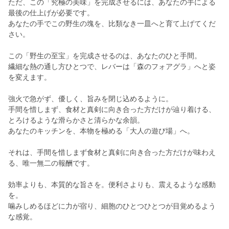
ただ、この「究極の美味」を完成させるには、あなたの手による
最後の仕上げが必要です。
あなたの手でこの野生の塊を、比類なき一皿へと育て上げてくだ
さい。
この「野生の至宝」を完成させるのは、あなたのひと手間。
繊細な熱の通し方ひとつで、レバーは「森のフォアグラ」へと姿
を変えます。
強火で急がず、優しく、旨みを閉じ込めるように。
手間を惜しまず、食材と真剣に向き合った方だけが辿り着ける、
とろけるような滑らかさと清らかな余韻。
あなたのキッチンを、本物を極める「大人の遊び場」へ。
それは、手間を惜しまず食材と真剣に向き合った方だけが味わえ
る、唯一無二の報酬です。
効率よりも、本質的な旨さを。便利さよりも、震えるような感動
を。
噛みしめるほどに力が宿り、細胞のひとつひとつが目覚めるよう
な感覚。