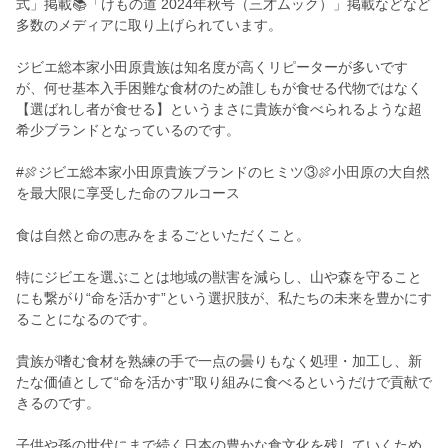
式」掲載📚「けもの道 2024年秋号（三才ムック）」掲載などなど
多数のメディアに取り上げられています。
ジビエ総本家小田原貴族は知名度が高くリピーターが多いです
が、何せ基本入手困難な食材のため誰しもが食せる代物ではなく
【選ばれし者が食せる】というまさに貴族が食べられるような超
希少ブランドとなっているのです。
#🍖ジビエ総本家小田原貴族ブランドのヒミツ③🍖小田原の大自然
を最大限に享受した命のフルコース
食は自然と命の恵みをまるごといただくこと。
特にジビエを選ぶことは地域の獣害を減らし、山や森を守ること
にも繋がり“命を活かす”という選択肢が、私たちの未来を豊かにす
ることになるのです。
貴族が嗜む食材を熟練の手で一点の曇りもなく処理・加工し、新
たな価値として“命を活かす”取り組みに食べるというだけで貢献で
きるのです。
子供や孫の世代にまで続く日本の豊かな食文化を残していくため