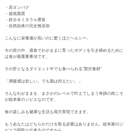
・高タンパク
・超低脂質
・鉄分＆ミネラル豊富
・自然由来の完全無添加
こんなに栄養価が高いのに驚くほどヘルシー。
今の世の中、過食でわがままに育ったボディを引き締めるために
は食が最重要事項です。
その肝となるダイエット中でも食べられる“贅沢食材”
「満腹感は欲しい。でも脂は控えたい。」
そんなわがままを、まさかのレベルで叶えてしまう奇跡の肉こそ
が総本家のジビエなのです。
食の楽しみも健康な生活も両方実現できます。
もうあなたはどちらかだけを取る必要はありません。総本家のジ
ビエで両取り出来るのですから。