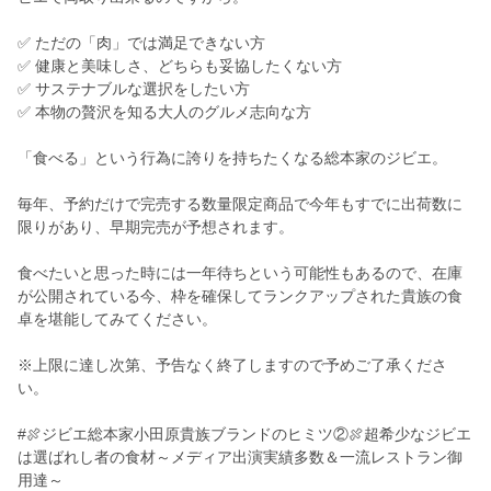
✅ ただの「肉」では満足できない方
✅ 健康と美味しさ、どちらも妥協したくない方
✅ サステナブルな選択をしたい方
✅ 本物の贅沢を知る大人のグルメ志向な方
「食べる」という行為に誇りを持ちたくなる総本家のジビエ。
毎年、予約だけで完売する数量限定商品で今年もすでに出荷数に
限りがあり、早期完売が予想されます。
食べたいと思った時には一年待ちという可能性もあるので、在庫
が公開されている今、枠を確保してランクアップされた貴族の食
卓を堪能してみてください。
※上限に達し次第、予告なく終了しますので予めご了承くださ
い。
#🍖ジビエ総本家小田原貴族ブランドのヒミツ②🍖超希少なジビエ
は選ばれし者の食材～メディア出演実績多数＆一流レストラン御
用達～