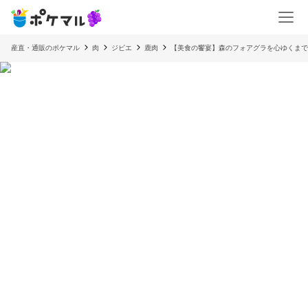
産直・通販のポケマル
肉
ジビエ
鹿肉
【美食の饗宴】森のフォアグラを心ゆくまで