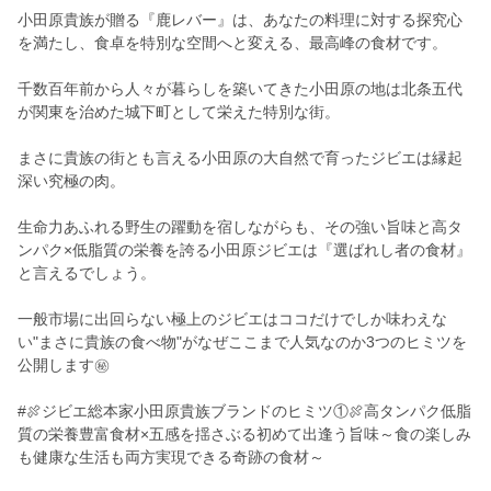
小田原貴族が贈る『鹿レバー』は、あなたの料理に対する探究心
を満たし、食卓を特別な空間へと変える、最高峰の食材です。
千数百年前から人々が暮らしを築いてきた小田原の地は北条五代
が関東を治めた城下町として栄えた特別な街。
まさに貴族の街とも言える小田原の大自然で育ったジビエは縁起
深い究極の肉。
生命力あふれる野生の躍動を宿しながらも、その強い旨味と高タ
ンパク×低脂質の栄養を誇る小田原ジビエは『選ばれし者の食材』
と言えるでしょう。
一般市場に出回らない極上のジビエはココだけでしか味わえな
い"まさに貴族の食べ物"がなぜここまで人気なのか3つのヒミツを
公開します㊙
#🍖ジビエ総本家小田原貴族ブランドのヒミツ①🍖高タンパク低脂
質の栄養豊富食材×五感を揺さぶる初めて出逢う旨味～食の楽しみ
も健康な生活も両方実現できる奇跡の食材～