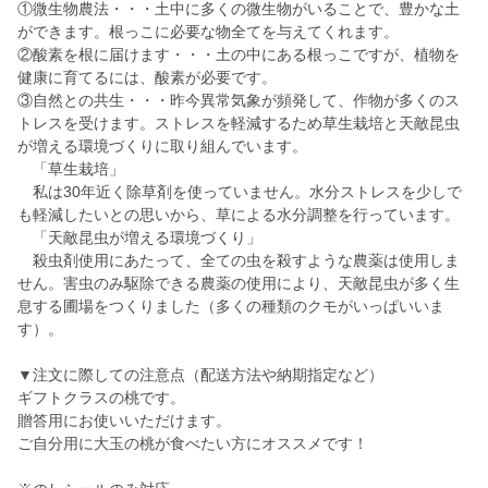
①微生物農法・・・土中に多くの微生物がいることで、豊かな土
ができます。根っこに必要な物全てを与えてくれます。
②酸素を根に届けます・・・土の中にある根っこですが、植物を
健康に育てるには、酸素が必要です。
③自然との共生・・・昨今異常気象が頻発して、作物が多くのス
トレスを受けます。ストレスを軽減するため草生栽培と天敵昆虫
が増える環境づくりに取り組んでいます。
「草生栽培」
私は30年近く除草剤を使っていません。水分ストレスを少しで
も軽減したいとの思いから、草による水分調整を行っています。
「天敵昆虫が増える環境づくり」
殺虫剤使用にあたって、全ての虫を殺すような農薬は使用しま
せん。害虫のみ駆除できる農薬の使用により、天敵昆虫が多く生
息する圃場をつくりました（多くの種類のクモがいっぱいいま
す）。
▼注文に際しての注意点（配送方法や納期指定など）
ギフトクラスの桃です。
贈答用にお使いいただけます。
ご自分用に大玉の桃が食べたい方にオススメです！