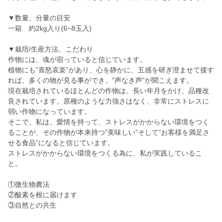
▼数量、分量の目安
一箱 約2kg入り(6~8玉入)
▼栽培/生産方法、こだわり
作物には、魂が宿っていると信じています。
植物にも”喜怒哀楽”があり、心を静かに、五感を研ぎ澄ませて接す
れば、多くの物が見る事ができ、”声なき声”が聞こえます。
現在栽培されているほとんどの作物は、長い年月をかけ、品種改
良されています。原種のような力強さはなく、非常にストレスに
弱い作物になっています。
そこで、私は、愛情を持って、ストレスがかからない環境をつく
ることが、その作物が本来持つ”美味しい”そして”お客様を満足さ
せる食品”になると信じています。
ストレスがかからない環境をつくる為に、私が実践しているこ
と。
①微生物農法
②酸素を根に届けます
③自然との共生