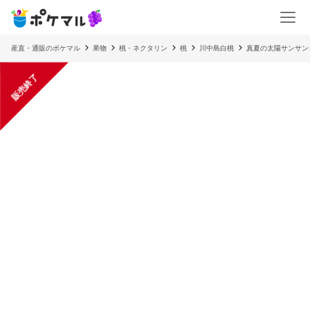
産直・通販のポケマル
果物
桃・ネクタリン
桃
川中島白桃
真夏の太陽サンサン
販売終了