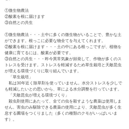
①微生物農法
②酸素を根に届けます
③自然との共生
①微生物農法・・・土中に多くの微生物がいることで、豊かな土
ができます。根っこに必要な物全てを与えてくれます。
②酸素を根に届けます・・・土の中にある根っこですが、植物を
健康に育てるには、酸素が必要です。
③自然との共生・・・昨今異常気象が頻発して、作物が多くのス
トレスを受けます。ストレスを軽減するため草生栽培と天敵昆虫
が増える環境づくりに取り組んでいます。
「草生栽培」
私は30年近く除草剤を使っていません。水分ストレスを少しで
も軽減したいとの思いから、草による水分調整を行っています。
「天敵昆虫が増える環境づくり」
殺虫剤使用にあたって、全ての虫を殺すような農薬は使用しま
せん。害虫のみ駆除できる農薬の使用により、天敵昆虫が多く生
息する圃場をつくりました（多くの種類のクモがいっぱいいま
す）。