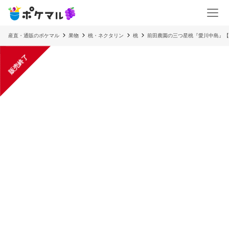
産直・通販のポケマル
果物
桃・ネクタリン
桃
前田農園の三つ星桃『愛川中島』【
販売終了