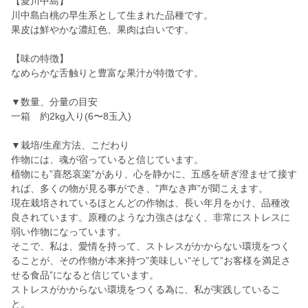
【愛川中島】
川中島白桃の早生系として生まれた品種です。
果皮は鮮やかな濃紅色、果肉は白いです。
【味の特徴】
なめらかな舌触りと豊富な果汁が特徴です。
▼数量、分量の目安
一箱 約2kg入り(6〜8玉入)
▼栽培/生産方法、こだわり
作物には、魂が宿っていると信じています。
植物にも”喜怒哀楽”があり、心を静かに、五感を研ぎ澄ませて接す
れば、多くの物が見る事ができ、”声なき声”が聞こえます。
現在栽培されているほとんどの作物は、長い年月をかけ、品種改
良されています。原種のような力強さはなく、非常にストレスに
弱い作物になっています。
そこで、私は、愛情を持って、ストレスがかからない環境をつく
ることが、その作物が本来持つ”美味しい”そして”お客様を満足さ
せる食品”になると信じています。
ストレスがかからない環境をつくる為に、私が実践しているこ
と。