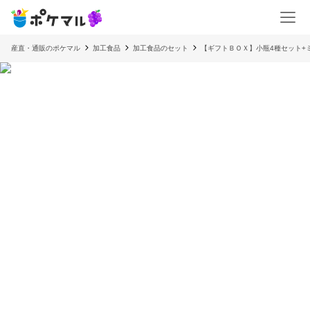
産直・通販のポケマル
加工食品
加工食品のセット
【ギフトＢＯＸ】小瓶4種セット+