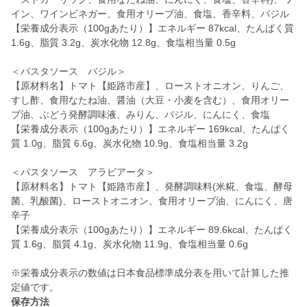
イン、ワインビネガー、食用オリーブ油、食塩、香辛料、バジル
【栄養成分表示（100gあたり）】エネルギー 87kcal、たんぱく質
1.6g、脂質 3.2g、炭水化物 12.8g、食塩相当量 0.5g
＜パスタソース バジル＞
【原材料名】トマト【姫路市産】、ローストオニオン、りんご、
すし酢、食用なたね油、醤油（大豆・小麦を含む）、食用オリー
ブ油、ぶどう発酵調味液、みりん、バジル、にんにく、食塩
【栄養成分表示（100gあたり）】エネルギー 169kcal、たんぱく
質 1.0g、脂質 6.6g、炭水化物 10.9g、食塩相当量 3.2g
＜パスタソース アラビアータ＞
【原材料名】トマト【姫路市産】、発酵調味料(米糀、食塩、酵母
菌、乳酸菌)、ローストオニオン、食用オリーブ油、にんにく、唐
辛子
【栄養成分表示（100gあたり）】エネルギー 89.6kcal、たんぱく
質 1.6g、脂質 4.1g、炭水化物 11.9g、食塩相当量 0.6g
※栄養成分表示の数値は日本食品標準成分表を用いて計算した推
定値です。
保存方法