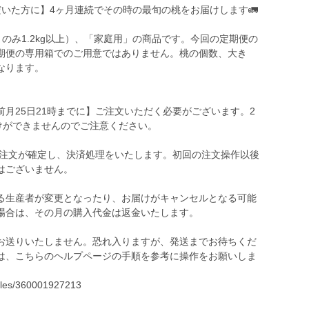
いただいた方に】4ヶ月連続でその時の最旬の桃をお届けします🚛
6月のみ1.2kg以上）、「家庭用」の商品です。今回の定期便の
期便の専用箱でのご用意ではありません。桃の個数、大き
なります。
月25日21時までに】ご注文いただく必要がございます。2
けができませんのでご注意ください。
の注文が確定し、決済処理をいたします。初回の注文操作以後
はございません。
る生産者が変更となったり、お届けがキャンセルとなる可能
場合は、その月の購入代金は返金いたします。
お送りいたしません。恐れ入りますが、発送までお待ちくだ
は、こちらのヘルプページの手順を参考に操作をお願いしま
icles/360001927213