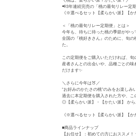
＼桃は、柔らかい派？かたい派？／
📢3年連続完売の「桃の最旬リレー定
《※選べるセット【柔らかい派】【か
＜「桃の最旬リレー定期便」とは＞
今年も、待ちに待った桃の季節がやって
全国の『桃好きさん』のために、旬の
た。
この定期便をご購入いただければ、旬
産者さんとの出会いや、品種ごとの味
だけます✨
＼さらに今年は🍑／
“お好みのかたさの桃”のみをお楽しみ
過去に本定期便を購入された方や、こ
◎【柔らかい派】・【かたい派】 か
《※選べるセット【柔らかい派】【か
■商品ラインナップ
【お任せ】：初めての方におススメ！