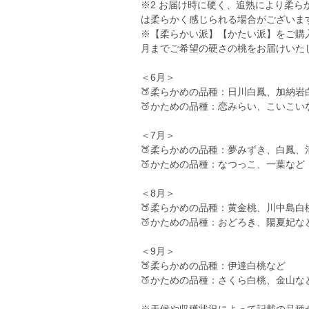
※2 お届け時に硬く、追熟により柔
は柔らかく感じられる場合がございま
※【柔らかい派】【かたい派】をご購
月までご希望の硬さの桃をお届けいた
＜6月＞
🍑柔らかめの品種：日川白鳳、加納岩
🍑かための品種：恋みらい、こいこい
＜7月＞
🍑柔らかめの品種：夢みずき、白鳳、
🍑かための品種：なつっこ、一葉など
＜8月＞
🍑柔らかめの品種：黄金桃、川中島白
🍑かための品種：おどろき、陽夏妃な
＜9月＞
🍑柔らかめの品種：伊達白桃など
🍑かための品種：さくら白桃、金山な