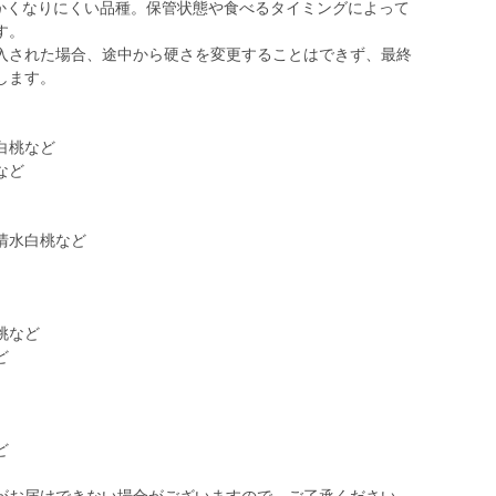
らかくなりにくい品種。保管状態や食べるタイミングによって
す。
入された場合、途中から硬さを変更することはできず、最終
します。
白桃など
など
清水白桃など
桃など
ど
ど