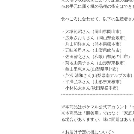
※天候や収穫状況によって記載の品種
※お手元に届く桃の品種の指定はでき
食べごろに合わせて、以下の生産者さ
・犬塚範昭さん（岡山県岡山市）
・広永さおりさん（岡山県倉敷市）
・片山和洋さん（熊本県熊本市）
・五味英司さん（山梨県吹苗市）
・佐田智之さん（和歌山県紀の川市）
・菊地由美子さん（山形県東根市）
・亀山里恵さん(山梨県甲州市)
・芦沢 清和さん(山梨県南アルプス市)
・平澤弘幸さん（山形県東根市）
・小林祐太さん(秋田県横手市)
------------------------------------------------
※本商品はポケマル公式アカウント「
※本商品は「贈答用」ではなく「家庭
る場合がありますが、味に問題はあり
＜お届け予定の桃について＞