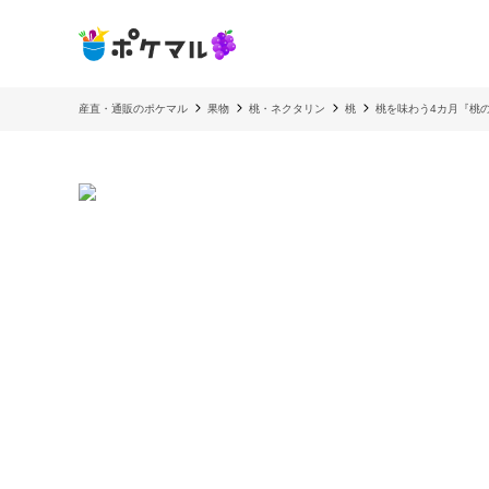
産直・通販のポケマル
果物
桃・ネクタリン
桃
桃を味わう4カ月『桃