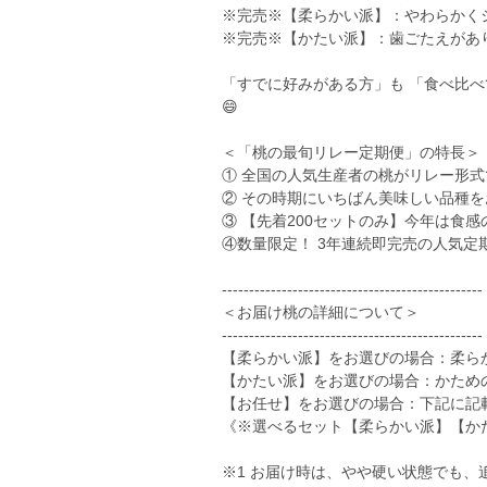
※完売※【柔らかい派】：やわらかく
※完売※【かたい派】：歯ごたえがあ
「すでに好みがある方」も 「食べ比
😄
＜「桃の最旬リレー定期便」の特長＞
① 全国の人気生産者の桃がリレー形式
② その時期にいちばん美味しい品種を
③ 【先着200セットのみ】今年は食
④数量限定！ 3年連続即完売の人気定
------------------------------------------------
＜お届け桃の詳細について＞
------------------------------------------------
【柔らかい派】をお選びの場合：柔ら
【かたい派】をお選びの場合：かための
【お任せ】をお選びの場合：下記に記
《※選べるセット【柔らかい派】【か
※1 お届け時は、やや硬い状態でも、