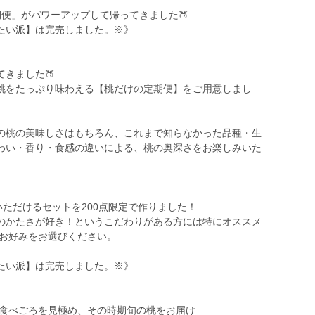
期便」がパワーアップして帰ってきました🍑
たい派】は完売しました。※》
きました🍑
桃をたっぷり味わえる【桃だけの定期便】をご用意しまし
の桃の美味しさはもちろん、これまで知らなかった品種・生
わい・香り・食感の違いによる、桃の奥深さをお楽しみいた
いただけるセットを200点限定で作りました！
のかたさが好き！というこだわりがある方には特にオススメ
らお好みをお選びください。
たい派】は完売しました。※》
 食べごろを見極め、その時期旬の桃をお届け