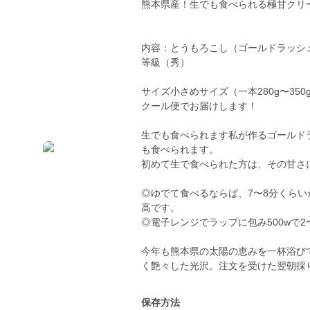
熊本県産！生でも食べられる極甘クリ
内容：とうもろこし（ゴールドラッシ
等級（秀）
サイズ小さめサイズ（一本280g〜350
クール便でお届けします！
生でも食べられます私が作るゴールド
も食べられます。
初めて生で食べられた方は、その甘さ
◎ゆでて食べるならば、7〜8分くら
高です。
◎電子レンジでラップに包み500wで
今年も熊本県の太陽の恵みを一杯浴び
く艶々した光沢。注文を受けた翌朝採
保存方法