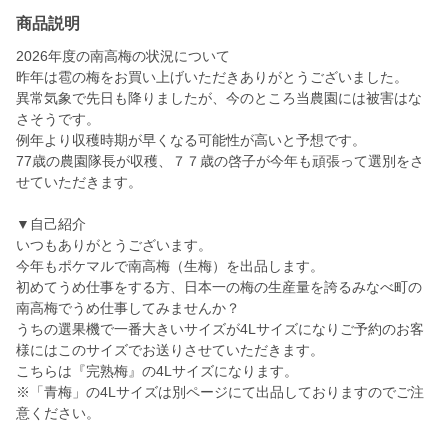
商品説明
2026年度の南高梅の状況について
昨年は雹の梅をお買い上げいただきありがとうございました。
異常気象で先日も降りましたが、今のところ当農園には被害はな
さそうです。
例年より収穫時期が早くなる可能性が高いと予想です。
77歳の農園隊長が収穫、７７歳の啓子が今年も頑張って選別をさ
せていただきます。
▼自己紹介
いつもありがとうございます。
今年もポケマルで南高梅（生梅）を出品します。
初めてうめ仕事をする方、日本一の梅の生産量を誇るみなべ町の
南高梅でうめ仕事してみませんか？
うちの選果機で一番大きいサイズが4Lサイズになりご予約のお客
様にはこのサイズでお送りさせていただきます。
こちらは『完熟梅』の4Lサイズになります。
※「青梅」の4Lサイズは別ページにて出品しておりますのでご注
意ください。