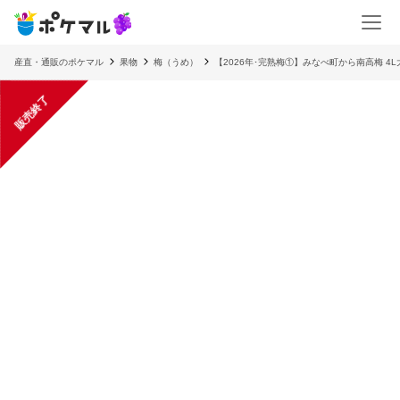
産直・通販のポケマル
果物
梅（うめ）
【2026年･完熟梅①】みなべ町から南高梅 4L
販売終了