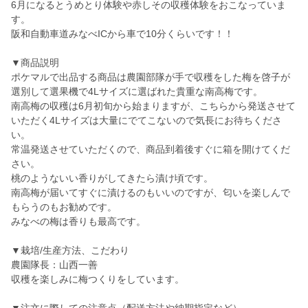
6月になるとうめとり体験や赤しその収穫体験をおこなっていま
す。
阪和自動車道みなべICから車で10分くらいです！！
▼商品説明
ポケマルで出品する商品は農園部隊が手で収穫をした梅を啓子が
選別して選果機で4Lサイズに選ばれた貴重な南高梅です。
南高梅の収穫は6月初旬から始まりますが、こちらから発送させて
いただく4Lサイズは大量にでてこないので気長にお待ちくださ
い。
常温発送させていただくので、商品到着後すぐに箱を開けてくだ
さい。
桃のようないい香りがしてきたら漬け頃です。
南高梅が届いてすぐに漬けるのもいいのですが、匂いを楽しんで
もらうのもお勧めです。
みなべの梅は香りも最高です。
▼栽培/生産方法、こだわり
農園隊長：山西一善
収穫を楽しみに梅つくりをしています。