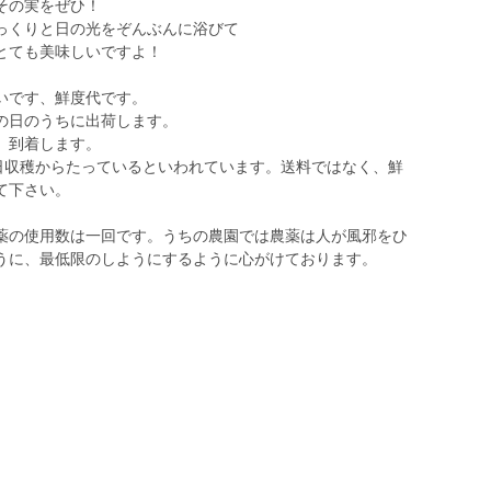
その実をぜひ！
っくりと日の光をぞんぶんに浴びて
とても美味しいですよ！
いです、鮮度代です。
の日のうちに出荷します。
、到着します。
4日収穫からたっているといわれています。送料ではなく、鮮
て下さい。
薬の使用数は一回です。うちの農園では農薬は人が風邪をひ
うに、最低限のしようにするように心がけております。
。