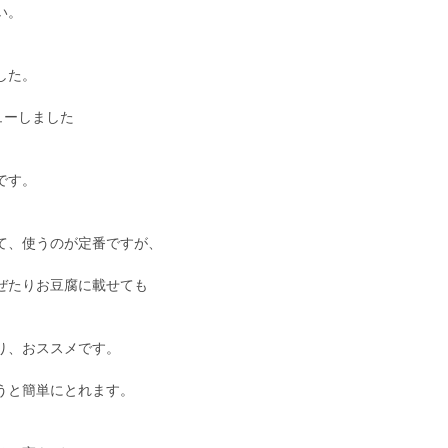
い。
した。
ビューしました
です。
て、使うのが定番ですが、
ぜたりお豆腐に載せても
り、おススメです。
うと簡単にとれます。