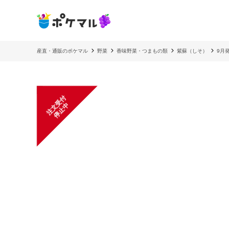
産直・通販のポケマル
野菜
香味野菜・つまもの類
紫蘇（しそ）
9月
注
文
受
付
停
止
中