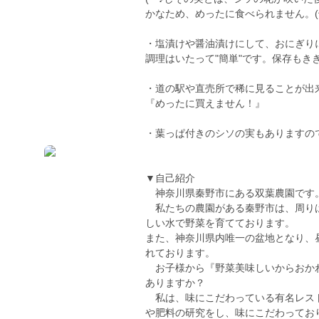
かなため、めったに食べられません。(^
・塩漬けや醤油漬けにして、おにぎり
調理はいたって"簡単"です。保存もき
・道の駅や直売所で稀に見ることが出
『めったに買えません！』
・葉っぱ付きのシソの実もありますの
▼自己紹介
神奈川県秦野市にある双葉農園です
私たちの農園がある秦野市は、周りは
しい水で野菜を育てております。
また、神奈川県内唯一の盆地となり、
れております。
お子様から『野菜美味しいからおか
ありますか？
私は、味にこだわっている有名レスト
や肥料の研究をし、味にこだわってお