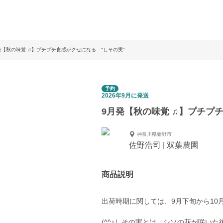
発【秋の味覚 ♫】プチプチ食感がクセになる "しその実"
予約
2026年9月に発送
9月発【秋の味覚 ♫】プチプ
神奈川県秦野市
佐野浩司 | 双葉農園
商品説明
出荷時期に関しては、9月下旬から10
(^^♪しその実とは、シソの花が咲い