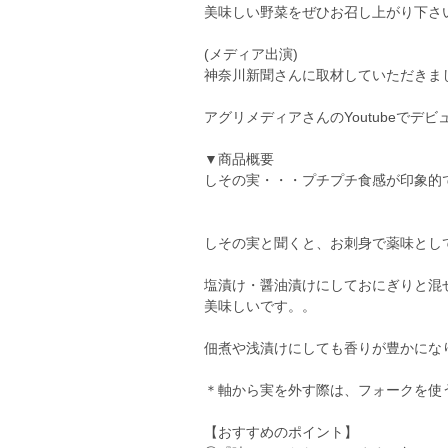
美味しい野菜をぜひお召し上がり下さ
(メディア出演)
神奈川新聞さんに取材していただきま
アグリメディアさんのYoutubeでデ
▼商品概要
しその実・・・プチプチ食感が印象的
しその実と聞くと、お刺身で薬味とし
塩漬け・醤油漬けにしておにぎりと混
美味しいです。。
佃煮や浅漬けにしても香りが豊かにな
＊軸から実を外す際は、フォークを使
【おすすめのポイント】