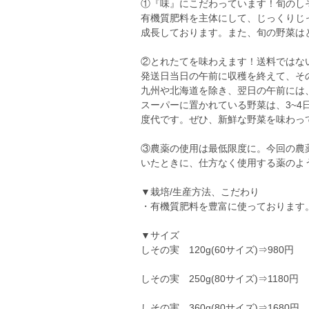
①『味』にこだわっています！旬のし
有機質肥料を主体にして、じっくりじ
成長しております。また、旬の野菜は
②とれたてを味わえます！送料ではな
発送日当日の午前に収穫を終えて、そ
九州や北海道を除き、翌日の午前には
スーパーに置かれている野菜は、3~
度代です。ぜひ、新鮮な野菜を味わっ
③農薬の使用は最低限度に。今回の農
いたときに、仕方なく使用する薬のよ
▼栽培/生産方法、こだわり
・有機質肥料を豊富に使っております
▼サイズ
しその実 120g(60サイズ)⇒980円
しその実 250g(80サイズ)⇒1180円
しその実 360g(80サイズ)⇒1680円