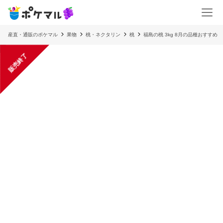
産直・通販のポケマル
果物
桃・ネクタリン
桃
福島の桃 3kg 8月の品種おすすめ
販売終了