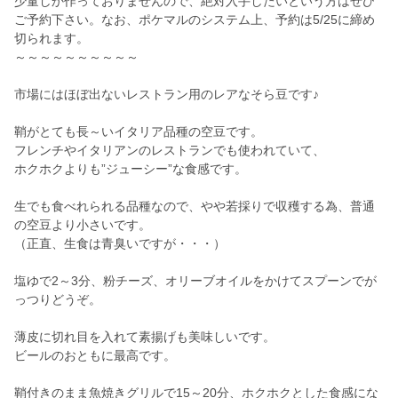
少量しか作っておりませんので、絶対入手したいという方はぜひ
ご予約下さい。なお、ポケマルのシステム上、予約は5/25に締め
切られます。
～～～～～～～～～～
市場にはほぼ出ないレストラン用のレアなそら豆です♪
鞘がとても長～いイタリア品種の空豆です。
フレンチやイタリアンのレストランでも使われていて、
ホクホクよりも”ジューシー”な食感です。
生でも食べれられる品種なので、やや若採りで収穫する為、普通
の空豆より小さいです。
（正直、生食は青臭いですが・・・）
塩ゆで2～3分、粉チーズ、オリーブオイルをかけてスプーンでが
っつりどうぞ。
薄皮に切れ目を入れて素揚げも美味しいです。
ビールのおともに最高です。
鞘付きのまま魚焼きグリルで15～20分、ホクホクとした食感にな