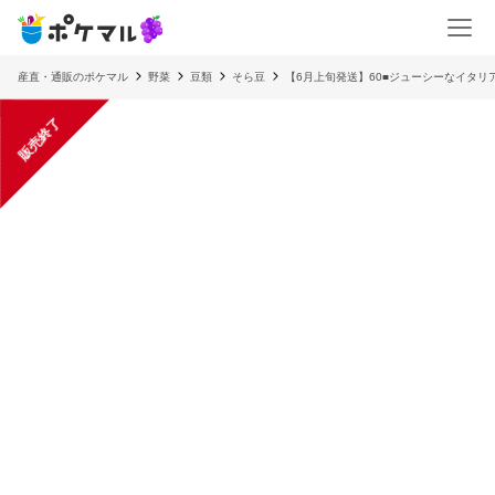
産直・通販のポケマル
野菜
豆類
そら豆
【6月上旬発送】60■ジューシーなイタリ
販売終了