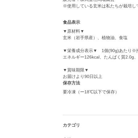
食品表示
▼原材料▼
玄米（岩手県産）、植物油、食塩
▼栄養成分表示▼ 1個(90g)あたり※
エネルギー126kcal、たんぱく質2.0g、
▼賞味期限▼
お届けより90日以上
保存方法
要冷凍（ー18℃以下で保存）
カテゴリ