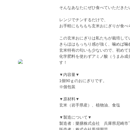
そんなあなたにぜひ食べていただきた
レンジでチンするだけで、
お手軽にもちもち玄米おにぎりが食べ
この玄米おにぎりは私たちが栽培して
きらほはもっちり感が強く、噛めば噛
玄米特有の匂いも少ないので、初めて
化学肥料を使わずアミノ酸（うまみ成
す！
▼内容量▼
1個90ｇのおにぎりです。
※個包装
▼原材料▼
玄米（岩手県産）、植物油、食塩
▼製造について▼
製造者：樂膳株式会社 兵庫県尼崎市下坂
販売者：株式会社馬場園芸