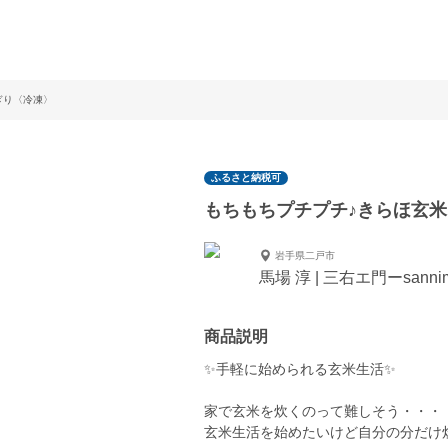
ぎり〈冷凍〉
ふるさと納税可
もちもちプチプチ♪きらほ玄
岩手県二戸市
馬場 淳 | 三右エ門ーsanni
商品説明
✨手軽に始められる玄米生活✨
家で玄米を炊くのって難しそう・・・
玄米生活を始めたいけど自分の分だけ