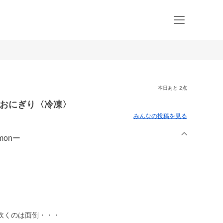
本日あと 2点
米おにぎり〈冷凍〉
みんなの投稿を見る
monー
炊くのは面倒・・・