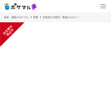
産直・通販のポケマル
蜂蜜
北海道の方限定！蕎麦はちみつ！
注
文
受
付
停
止
中