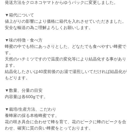
発送方法をクロネコヤマトからゆうパックに変更しました。
▼箱代について
値上がりの影響により価格に箱代を入れさせていただきました。
安全な輸送の為ご理解よろしくお願いします。
▼味の特徴・食べ方
蜂蜜の中でも特にあっさりとした、どなたでも食べやすい蜂蜜で
す。
天然のハチミツですので温度の変化等により結晶化する事があり
ます。
結晶化したさいは40度前後のお湯で湯煎しいてだければ結晶化が
もどります。
▼数量、分量の目安
内容量は各600gです。
▼栽培/生産方法、こだわり
養蜂家の採る本格蜂蜜です。
花の咲き具合に合わせて蜂を育て、花のピークに蜂のピークを合
わせ、確実に質の良い蜂蜜をとっております。