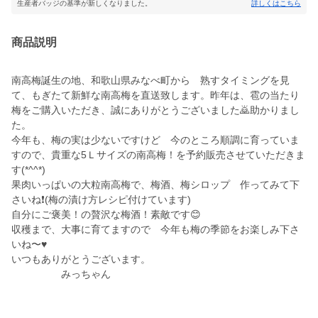
生産者バッジの基準が新しくなりました。
詳しくはこちら
商品説明
南高梅誕生の地、和歌山県みなべ町から 熟すタイミングを見
て、もぎたて新鮮な南高梅を直送致します。昨年は、雹の当たり
梅をご購入いただき、誠にありがとうございました🙇助かりまし
た。
今年も、梅の実は少ないですけど 今のところ順調に育っていま
すので、貴重な5Ｌサイズの南高梅！を予約販売させていただきま
す(*^^*)
果肉いっぱいの大粒南高梅で、梅酒、梅シロップ 作ってみて下
さいね❗(梅の漬け方レシピ付けています)
自分にご褒美！の贅沢な梅酒！素敵です😊
収穫まで、大事に育てますので 今年も梅の季節をお楽しみ下さ
いね〜♥
いつもありがとうございます。
みっちゃん