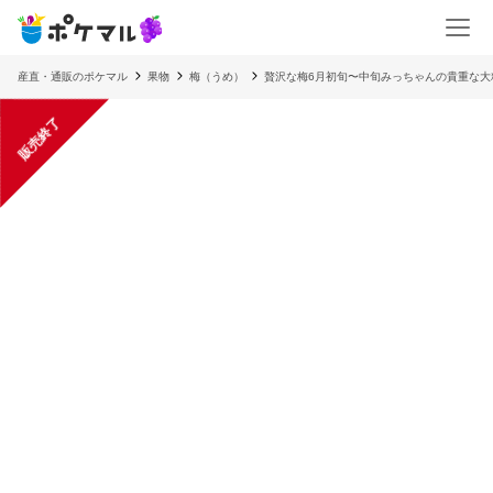
産直・通販のポケマル
果物
梅（うめ）
贅沢な梅6月初旬〜中旬みっちゃんの貴重な大粒
販売終了