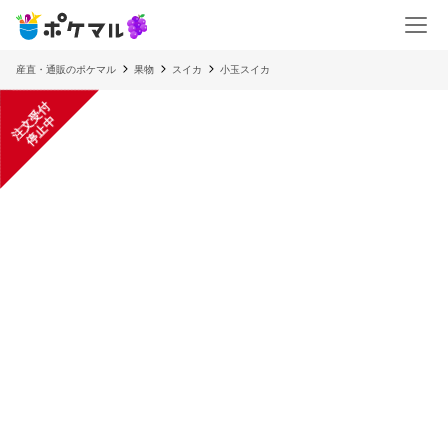
産直・通販のポケマル
果物
スイカ
小玉スイカ
注
文
受
付
停
止
中