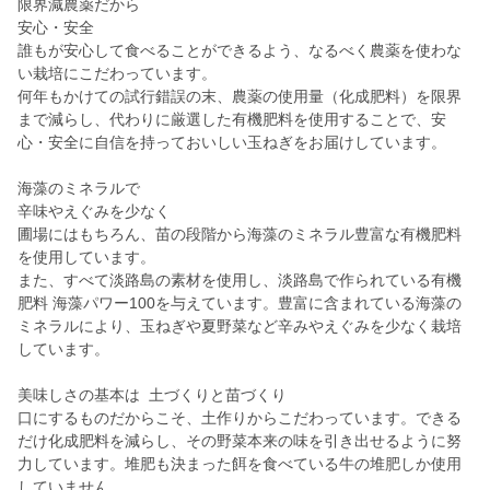
限界減農薬だから
安心・安全
誰もが安心して食べることができるよう、なるべく農薬を使わな
い栽培にこだわっています。
何年もかけての試行錯誤の末、農薬の使用量（化成肥料）を限界
まで減らし、代わりに厳選した有機肥料を使用することで、安
心・安全に自信を持っておいしい玉ねぎをお届けしています。
海藻のミネラルで
辛味やえぐみを少なく
圃場にはもちろん、苗の段階から海藻のミネラル豊富な有機肥料
を使用しています。
また、すべて淡路島の素材を使用し、淡路島で作られている有機
肥料 海藻パワー100を与えています。豊富に含まれている海藻の
ミネラルにより、玉ねぎや夏野菜など辛みやえぐみを少なく栽培
しています。
美味しさの基本は 土づくりと苗づくり
口にするものだからこそ、土作りからこだわっています。できる
だけ化成肥料を減らし、その野菜本来の味を引き出せるように努
力しています。堆肥も決まった餌を食べている牛の堆肥しか使用
していません。