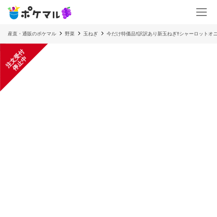
産直・通販のポケマル
野菜
玉ねぎ
今だけ特価品‼️訳訳あり新玉ねぎ‼️シャーロットオ
注
文
受
付
停
止
中