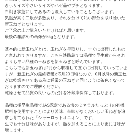
きぃサイズ小さいサイズやハゼ品やブチとなります。
白剥き状態にしてあるのも混入していることもございます。
気温が高く二股が多数あり、それを分けて汚い部分を取り除いた
新玉ねぎとなります。
ご了承の上ご購入いただければと思います。
最後の箱詰めの画像が5kgとなります。
基本的に新玉ねぎとは、玉ねぎを早取りし、すぐに出荷したもの
と言われておりますが、こちら淡路島では品種で早生種からそれ
よりも早い品種の玉ねぎを新玉ねぎと呼んでいます。
こちらでも新玉ねぎは2月から収穫して直ぐに出荷していっていま
すが、新玉ねぎの最終収穫が5月20日頃なので、6月以降の新玉ね
ぎは乾燥させてある為に通常の玉ねぎと同じように茶色くなって
おりますのでご理解ください。
乾燥させて品質の良いものだけを冷蔵庫保存しております。
品種は極早生品種でJAS認定である海のミネラルたっぷりの有機
肥料を使用することにより苦味、辛味がなくおいしい玉ねぎを追
求し育てられた「シャーロットオニオン」です。
生でも十分甘味がありますが、熱を加えることにより更に甘味が
増します。