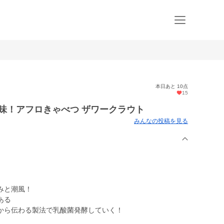
本日あと 10点
15
味！アフロきゃべつ ザワークラウト
みんなの投稿を見る
みと潮風！
ある
から伝わる製法で乳酸菌発酵していく！