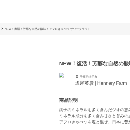
NEW！復活！芳醇な自然の酸味！アフロきゃべつ ザワークラウト
NEW！復活！芳醇な自然の酸
千葉県銚子市
坂尾英彦 | Hennery Farm
商品説明
銚子のミネラルを多く含んだジオの恵
ミネラル成分を多く含み甘さと旨みの
アフロきゃべつを塩と混ぜ、日本に昔