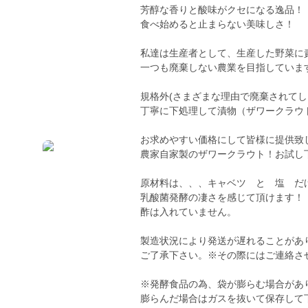
芳醇な香りと酸味がクセになる逸品！
食べ始めると止まらない美味しさ！
私達は生産者として、生産した野菜に
一つも廃棄しない農業を目指していま
規格外(さまざまな理由で廃棄されてし
丁寧に下処理して漬物（ザワークラウ
お求めやすい価格にして皆様に提供致
農家自家製のザワークラウト！お試し
原材料は、、、キャベツ と 塩 だ
乳酸菌発酵の凄さを感じて頂けます！
酢は入れていません。
製造状況により発送が遅れることがあ
ご了承下さい。※その際にはご連絡さ
※発酵食品の為、袋が膨らむ場合があ
膨らんだ場合はガスを抜いて保存して