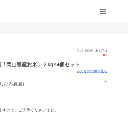
5人が予約中 | あと25点
7
産「岡山県産お米」２kg×4個セット
みんなの投稿を見る
m(よしひろ農園）
ますので、ご了承くださいませ。