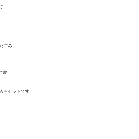
さ
た甘み
評会
しめるセットです