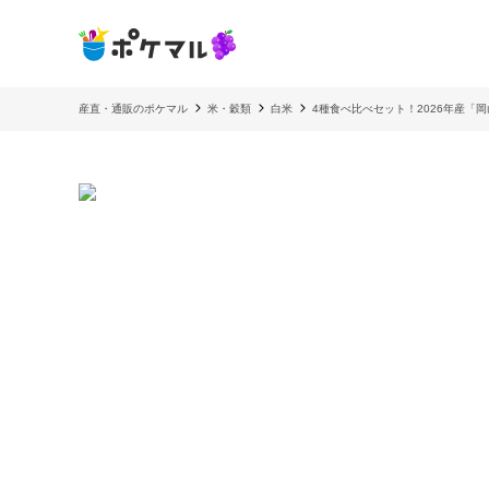
産直・通販のポケマル
米・穀類
白米
4種食べ比べセット！2026年産「岡