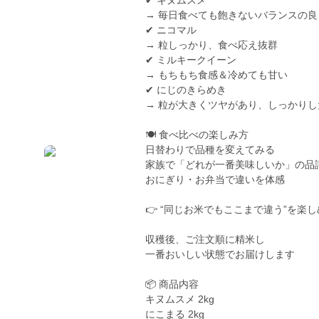
✔ キヌムスメ
→ 毎日食べても飽きないバランスの良
✔ ニコマル
→ 粒しっかり、食べ応え抜群
✔ ミルキークイーン
→ もちもち食感＆冷めても甘い
✔ にじのきらめき
→ 粒が大きくツヤがあり、しっかりし
🍽 食べ比べの楽しみ方
日替わりで品種を変えてみる
家族で「どれが一番美味しいか」の品
おにぎり・お弁当で違いを体感
👉 “同じお米でもここまで違う”を楽
収穫後、ご注文順に精米し
一番おいしい状態でお届けします
📦 商品内容
キヌムスメ 2kg
にこまる 2kg