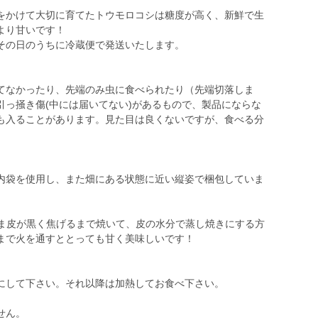
をかけて大切に育てたトウモロコシは糖度が高く、新鮮で生
より甘いです！
その日のうちに冷蔵便で発送いたします。
てなかったり、先端のみ虫に食べられたり（先端切落しま
引っ掻き傷(中には届いてない)があるもので、製品にならな
も入ることがあります。見た目は良くないですが、食べる分
内袋を使用し、また畑にある状態に近い縦姿で梱包していま
まま皮が黒く焦げるまで焼いて、皮の水分で蒸し焼きにする方
まで火を通すととっても甘く美味しいです！
にして下さい。それ以降は加熱してお食べ下さい。
せん。