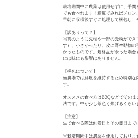
栽培期間中に農薬は使用せずに、手間
でも食べれます！糖度でみればメロン
早朝に収穫後すぐに処理して梱包し、
【訳ありって？】
写真のように先端や一部の受粉ができ
す）、小さかったり、皮に野生動物の
かったものです。規格品が余った場合
には味にも影響はありません。
【梱包について】
当農場では鮮度を維持するため特別な
す。
オススメの食べ方はBBQなどでその
法です。中が少し茶色く焦げるくらい
【注意】
生で食べる際は到着日とその翌日まで
※栽培期間中は農薬を使用しておりま