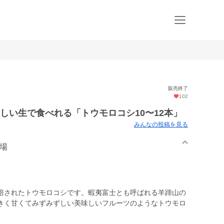
販売終了
102
しい生で食べれる「トウモロコシ10〜12本」
みんなの投稿を見る
農場
培されたトウモロコシです。蝦夷富士とも呼ばれる羊蹄山の
きく甘くてみずみずしい美味しいフルーツのようなトウモロ