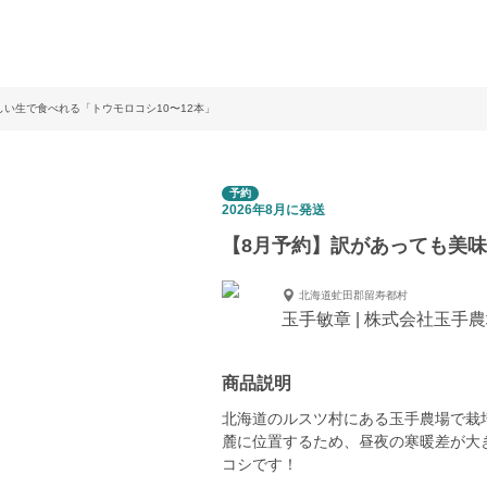
い生で食べれる「トウモロコシ10〜12本」
予約
2026年8月に発送
【8月予約】訳があっても美味
北海道虻田郡留寿都村
玉手敏章 | 株式会社玉手
商品説明
北海道のルスツ村にある玉手農場で栽
麓に位置するため、昼夜の寒暖差が大
コシです！