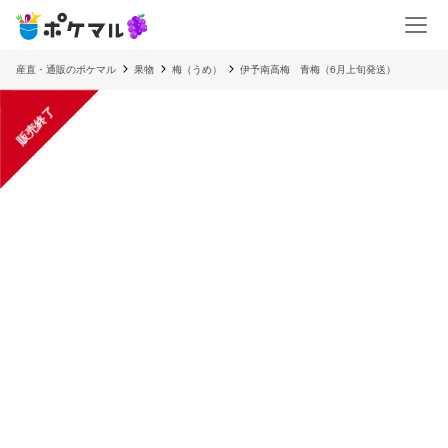
産直・通販のポケマル
果物
梅（うめ）
伊予南高梅 青梅（6月上旬発送）
販売終了