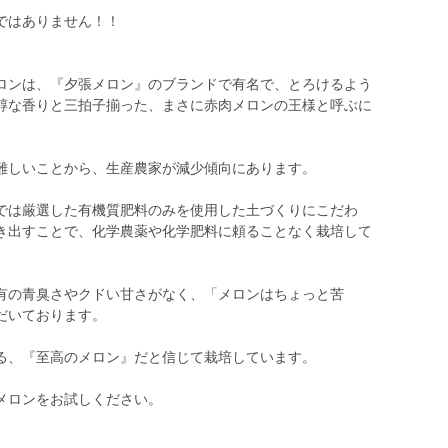
ではありません！！
ンは、『夕張メロン』のブランドで有名で、とろけるよう
醇な香りと三拍子揃った、まさに赤肉メロンの王様と呼ぶに
難しいことから、生産農家が減少傾向にあります。
は厳選した有機質肥料のみを使用した土づくりにこだわ
き出すことで、化学農薬や化学肥料に頼ることなく栽培して
の青臭さやクドい甘さがなく、「メロンはちょっと苦
だいております。
る、『至高のメロン』だと信じて栽培しています。
メロンをお試しください。