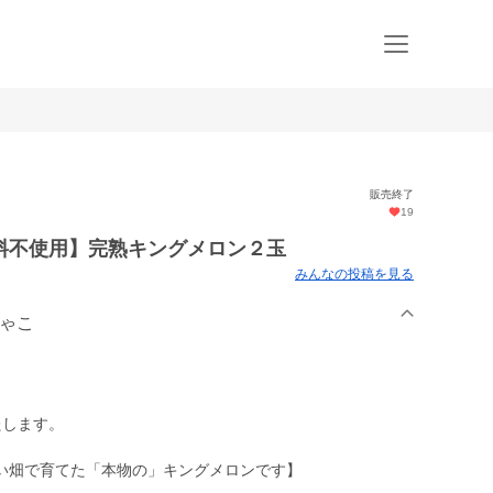
販売終了
19
料不使用】完熟キングメロン２玉
みんなの投稿を見る
ちゃこ
たします。
い畑で育てた「本物の」キングメロンです】