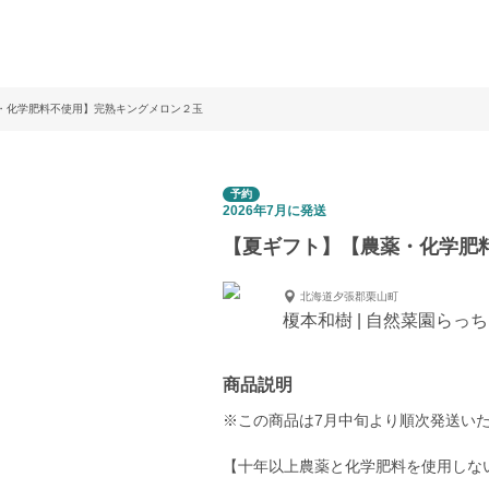
・化学肥料不使用】完熟キングメロン２玉
予約
2026年7月に発送
【夏ギフト】【農薬・化学肥
北海道夕張郡栗山町
榎本和樹 | 自然菜園らっ
商品説明
※この商品は7月中旬より順次発送い
【十年以上農薬と化学肥料を使用しな