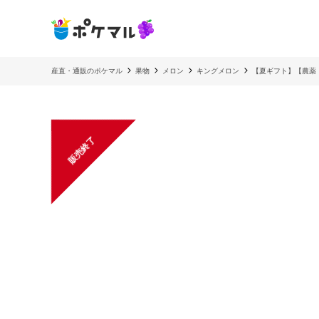
産直・通販のポケマル
果物
メロン
キングメロン
【夏ギフト】【農薬
販売終了