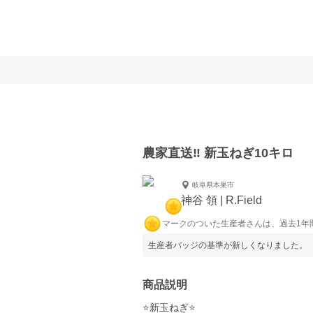
農家直送‼️ 新玉ねぎ10キロ
岐阜県本巣市
神谷 領 | R.Field
マークのついた生産者さんは、過去1年
生産者バッジの基準が新しくなりました。
商品説明
⭐️新玉ねぎ⭐️