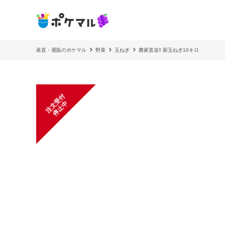
産直・通販のポケマル
野菜
玉ねぎ
農家直送‼️ 新玉ねぎ10キロ
注
文
受
付
停
止
中