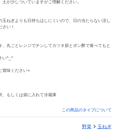
、土が少しついていますがご理解ください。
の玉ねぎよりも日持ちはしにくいので、日の当たらない涼し
ださい！
キ、丸ごとレンジでチンしてカツオ節とポン酢で食べてもと
い^_^
賞味ください⭐️
所、もしくは袋に入れて冷蔵庫
この商品のタイプについて
野菜
玉ねぎ