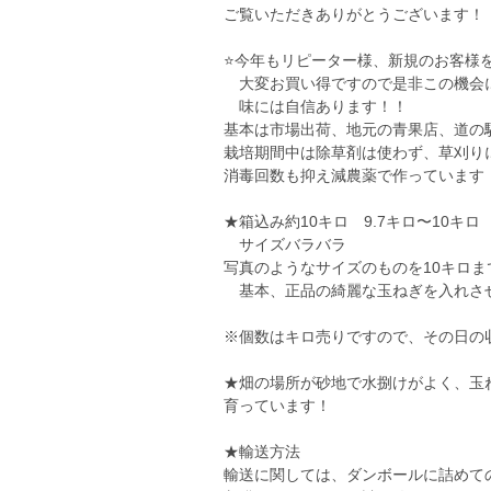
ご覧いただきありがとうございます！
⭐️今年もリピーター様、新規のお客
大変お買い得ですので是非この機会
味には自信あります！！
基本は市場出荷、地元の青果店、道の
栽培期間中は除草剤は使わず、草刈り
消毒回数も抑え減農薬で作っています
★箱込み約10キロ 9.7キロ〜10キ
サイズバラバラ
写真のようなサイズのものを10キロ
基本、正品の綺麗な玉ねぎを入れさ
※個数はキロ売りですので、その日の
★畑の場所が砂地で水捌けがよく、玉
育っています！
★輸送方法
輸送に関しては、ダンボールに詰めて