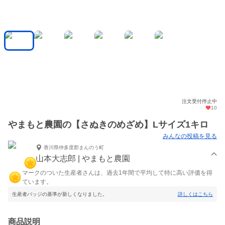
注文受付停止中
10
やまもと農園の【さぬきのめざめ】Lサイズ1キロ
みんなの投稿を見る
香川県仲多度郡まんのう町
山本大志郎 | やまもと農園
マークのついた生産者さんは、過去1年間で平均して特に高い評価を得
ています。
生産者バッジの基準が新しくなりました。
詳しくはこちら
商品説明