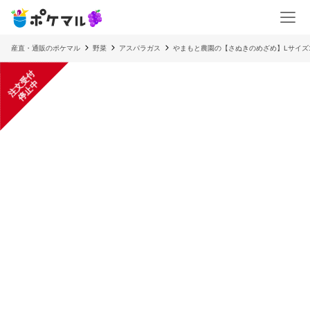
産直・通販のポケマル
野菜
アスパラガス
やまもと農園の【さぬきのめざめ】Lサイズ
注
文
受
付
停
止
中