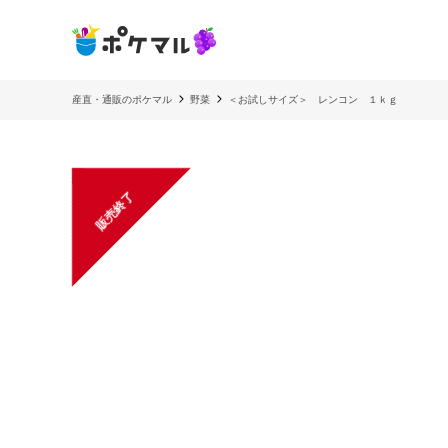
産直・通販のポケマル
野菜
＜お試しサイズ＞ レンコン １ｋｇ
販売終了