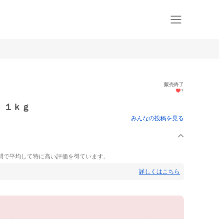
販売終了
7
 １ｋｇ
みんなの投稿を見る
間で平均して特に高い評価を得ています。
詳しくはこちら