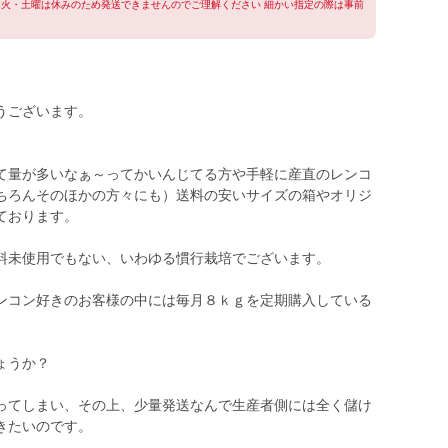
に火・土曜は休みのため発送できませんのでご理解ください 細かい指定の際は事前
うございます。
て量が多いなぁ～ってかいんじてる方や手軽に産直のレンコ
ちろんそのほかの方々にも）送料の安いサイズの箱やオリジ
ております。
料未使用でもない、いわゆる慣行栽培でございます。
ンコン好きのお客様の中には毎月８ｋｇを定期購入している
ょうか？
ってしまい、その上、少量発送なんで生産者側には全く儲け
きたいのです。