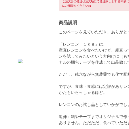
ご注文分の発送は注文順にて発送致します 基本的
にご相談をくださいね
商品説明
このページを見ていただき、ありがと
「レンコン １ｋｇ」は、
産直レンコンを食べたいけど、産直っ
ンを試してみたいという方向けに（も
ナルの梱包テープを作成して出品致し
ただし、残念ながら無農薬でも化学肥
ですが、食味・食感には定評がありレ
かたもいらっしゃるほど。
レンコンのお試し品としていかがでし
追伸：箱やテープまでオリジナルで作
ありません。ただただ、食べていただ