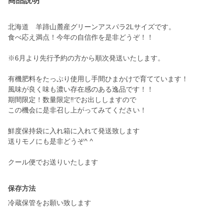
商品説明
北海道 羊蹄山麓産グリーンアスパラ2Lサイズです。
食べ応え満点！今年の自信作を是非どうぞ！！
※6月より先行予約の方から順次発送いたします。
有機肥料をたっぷり使用し手間ひまかけで育てています！
風味が良く味も濃い存在感のある逸品です！！
期間限定！数量限定‼︎でお出ししますので
この機会に是非召し上がってみてください！
鮮度保持袋に入れ箱に入れて発送致します
送りモノにも是非どうぞ^ ^
保存方法
冷蔵保管をお願い致します