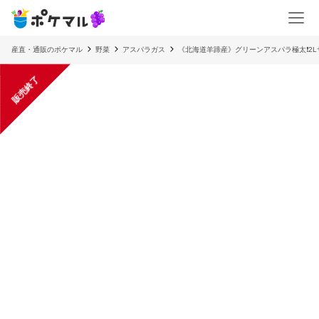
産直・通販のポケマル
野菜
アスパラガス
《北海道羊蹄産》グリーンアスパラ極太❗️2L
販売終了