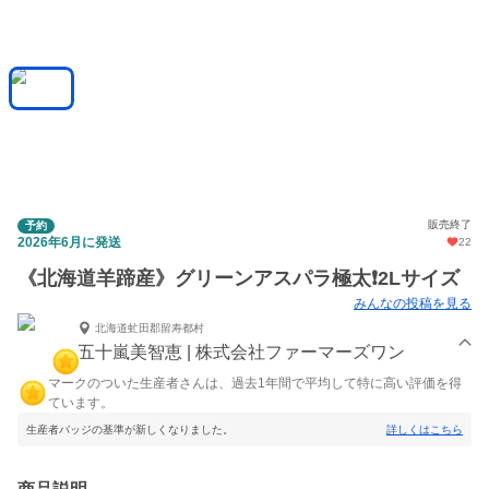
販売終了
予約
2026年6月に発送
22
《北海道羊蹄産》グリーンアスパラ極太❗️2Lサイズ
みんなの投稿を見る
北海道虻田郡留寿都村
五十嵐美智恵 | 株式会社ファーマーズワン
マークのついた生産者さんは、過去1年間で平均して特に高い評価を得
ています。
生産者バッジの基準が新しくなりました。
詳しくはこちら