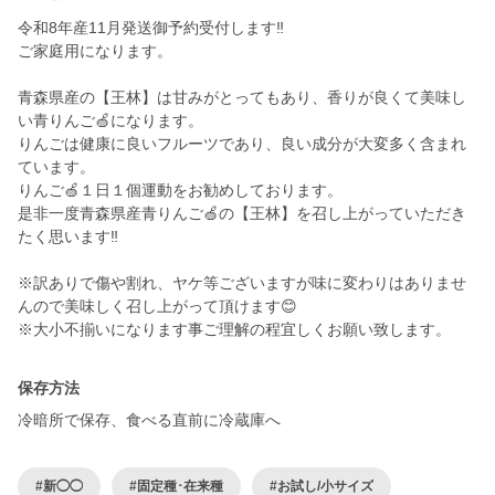
令和8年産11月発送御予約受付します‼️
ご家庭用になります。
青森県産の【王林】は甘みがとってもあり、香りが良くて美味し
い青りんご🍏になります。
りんごは健康に良いフルーツであり、良い成分が大変多く含まれ
ています。
りんご🍏１日１個運動をお勧めしております。
是非一度青森県産青りんご🍏の【王林】を召し上がっていただき
たく思います‼️
※訳ありで傷や割れ、ヤケ等ございますが味に変わりはありませ
んので美味しく召し上がって頂けます😊
※大小不揃いになります事ご理解の程宜しくお願い致します。
保存方法
冷暗所で保存、食べる直前に冷蔵庫へ
#新◯◯
#固定種･在来種
#お試し/小サイズ