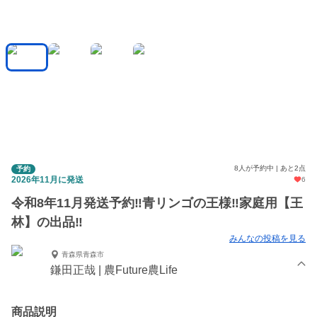
8人が予約中 | あと2点
予約
2026年11月に発送
6
令和8年11月発送予約‼️青リンゴの王様‼️家庭用【王
林】の出品‼️
みんなの投稿を見る
青森県青森市
鎌田正哉 | 農Future農Life
商品説明