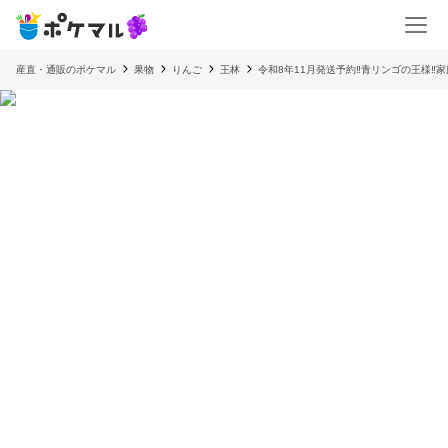
産直・通販のポケマル
果物
りんご
王林
令和8年11月発送予約‼️青リンゴの王様‼️