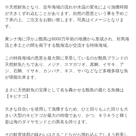
※天然鮮魚となり、近年海域の流れや水温の変化により漁獲時期
が大きくずれ込むことがあります。自然の恩恵という事を予めご
了承の上、ご注文をお願い致します。写真はイメージとなりま
す。
東シナ海に浮かぶ甑島は8000万年前の地層から形成され、対馬海
流と本土との間を南下する甑海流が交流する特殊海域。
この特殊海域の恩恵を最大限に享受しているのが甑島ブランドの
天然鮮魚たちであり、メジナ、スマガツオ、真鯛、イサキ、ア
ジ、石鯛、イサキ、カンパチ、キス、サバなどなど多種多様な魚
が堪能出来ます。
まさに天然鮮魚の宝庫として名を轟かせる甑島の最たる魚種は
【キビナゴ】
大きな目合いを使用して漁獲するため、ひと回りもふた回りも大
きい大型のキビナゴが最大の特徴であり、かつ、キラキラと輝く
姿は海のダイヤモンドとの異名を誇ります。
その鮮度抜群の味わいはさることながら惚れ込んでしまう程美し