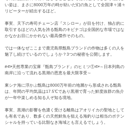
い姿は、まさに8000万年の時が紡いだ幻の魚として全国津々浦々
リピーターが続出するほど。
事実、天下の寿司チェーン店『スシロー』が目を付け、独占的に
取引するほどの人気を誇る甑島のキビナゴは全国的な市場ではな
かなかお目にかかれない最高傑作そのもの。
では一体なぜここまで鹿児島県甑島ブランドの作物は多くの人を
魅了し続けているのでしょうか？3つの秘密を公開します。
#🐟天然専業の宝庫『甑島ブランド』のヒミツ①🐟～日本列島の
南岸に沿って流れる黒潮の恩恵を最大限享受～
東シナ海に浮かぶ甑島は8000万年前の地層から形成される甑島
は、年間の平均気温は17.5℃であり黒潮で育った鮮度抜群の魚介
が一年中楽しめる知る人ぞ知る境地。
事実、黒潮の影響を色濃く受ける離島はアオリイカの聖地として
も有名であり、数多くの天然鮮魚を狙える海釣りは相当のポテン
シャルを持っている比類なき海域とも言えるでしょう。