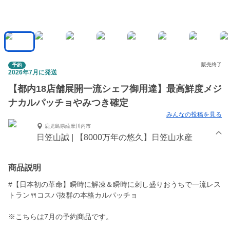
販売終了
予約
2026年7月に発送
【都内18店舗展開一流シェフ御用達】最高鮮度メジ
ナカルパッチョやみつき確定
みんなの投稿を見る
鹿児島県薩摩川内市
日笠山誠 | 【8000万年の悠久】日笠山水産
商品説明
#【日本初の革命】瞬時に解凍＆瞬時に刺し盛りおうちで一流レス
トラン🍴コスパ抜群の本格カルパッチョ
※こちらは7月の予約商品です。