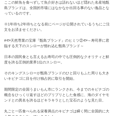
ここの鮮魚を食べずして魚介好きは語れないほど隠れた名産地甑
島ブランドは、全国的市場にはなかなか出回る事のない逸品とな
っているのです。
※1年待ち2年待ちとなる前にページが公開されているうちにご注
文をお済ませください。
#🐟天然専業の宝庫『甑島ブランド』のヒミツ②🐟～寿司界に君
臨する天下のスシローが惚れ込む甑島ブランド～
日本の国民食とも言えるお寿司の中でも圧倒的なクオリティと鮮
度を誇る圧倒的業界1位のスシロー。
そのキングスシローが甑島ブランドのひと回りもふた周りも大き
いキビナゴに目を付け独占的に取引を開始。
期間限定の全国うまいもん市にランクされ、今までのキビナゴの
概念をひっくり返すほどのプリプリとした食感に、海のダイヤモ
ンドとの異名を誇るほどキラキラとした宝石のような見た目。
丸ごと一匹食べられる栄養満点のキビナゴは瞬く間に全国的に大