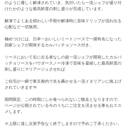
のように優しく解凍されていき、気付いたら一流シェフが盛り付
けたかのような最高鮮度の刺し盛りが完成しています。
解凍でよくある煩わしい手順や解凍時に旨味ドリップが流れ出る
心配など一切無用。
極めつけには、日本一おいしいミートソースで一躍有名になった
四家シェフが開発するカルパッチョソース付き。
ソースにおいて右に出る者なしの超一流シェフが開発したカルパ
ッチョソースをパウダースノー冷凍で旨味を凝縮した最高鮮度の
刺し盛りにマリアージュさせれば
ご自宅が一瞬で東京都内で名を轟かせる一流イタリアンに格上げ
されていきます🍴
期間限定、この時期にしか食べられないご馳走となりますので、
ページが公開されている今のうちにご注文を済ませる事をおスス
メします。
※上限に達し次第予告なく終了しますので予めご了承ください。