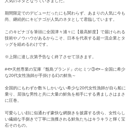
人気のネタとなっていきました。
期間限定でのデビューだったにも関わらず、あまりの人気に今も
尚、継続的にキビナゴが人気のネタとして君臨しています。
このキビナゴを筆頭に全国津々浦々に【最高鮮度】で届けられる
技術やノウハウがあるからこそ、日本を代表する超一流企業とタ
ッグを組めるわけです。
※上限に達し次第予告なく終了させて頂きます。
#🐟天然専業の宝庫『甑島ブランド』のヒミツ③🐟～全国に希少
な20代女性漁師が手掛ける幻の鮮魚～
全国的にもわずか数％しかいない希少な20代女性漁師が自ら船に
乗り、屈強な男性と共に大量の鮮魚を相手にする勇ましさはまさ
に圧巻。
可愛らしい顔に似通わず豪快な網捌きを披露する傍ら、女性らし
い繊細な手捌きで丁寧に漁獲される鮮魚たちはキラキラと輝く宝
石そのもの。