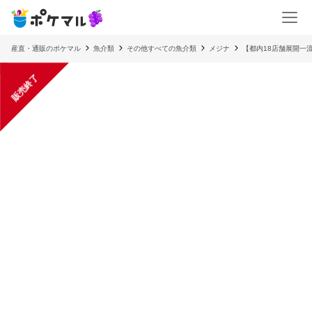
産直・通販のポケマル
魚介類
その他すべての魚介類
メジナ
【都内18店舗展開一
販売終了