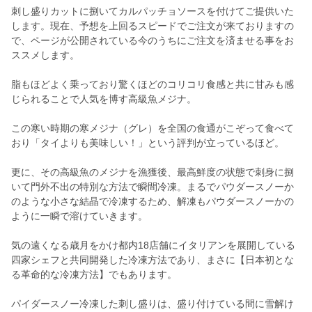
刺し盛りカットに捌いてカルパッチョソースを付けてご提供いた
します。現在、予想を上回るスピードでご注文が来ておりますの
で、ページが公開されている今のうちにご注文を済ませる事をお
ススメします。
脂もほどよく乗っており驚くほどのコリコリ食感と共に甘みも感
じられることで人気を博す高級魚メジナ。
この寒い時期の寒メジナ（グレ）を全国の食通がこぞって食べて
おり「タイよりも美味しい！」という評判が立っているほど。
更に、その高級魚のメジナを漁獲後、最高鮮度の状態で刺身に捌
いて門外不出の特別な方法で瞬間冷凍。まるでパウダースノーか
のような小さな結晶で冷凍するため、解凍もパウダースノーかの
ように一瞬で溶けていきます。
気の遠くなる歳月をかけ都内18店舗にイタリアンを展開している
四家シェフと共同開発した冷凍方法であり、まさに【日本初とな
る革命的な冷凍方法】でもあります。
パイダースノー冷凍した刺し盛りは、盛り付けている間に雪解け