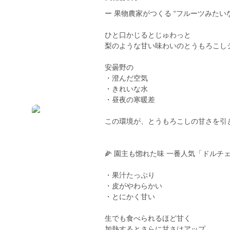
ー 果物農家がつくる “フルーツみたい
ひと口かじるとじゅわっと
梨のような甘い味わいのとうもろこし
安曇野の
・澄んだ空気
・きれいな水
・昼夜の寒暖差
この環境が、とうもろこしの甘さを引
🌽 園主も惚れた味 一番人気「ドルチ
・果汁たっぷり
・皮がやわらかい
・とにかく甘い
生でも食べられるほど甘く
加熱するとさらに甘さはアップ。