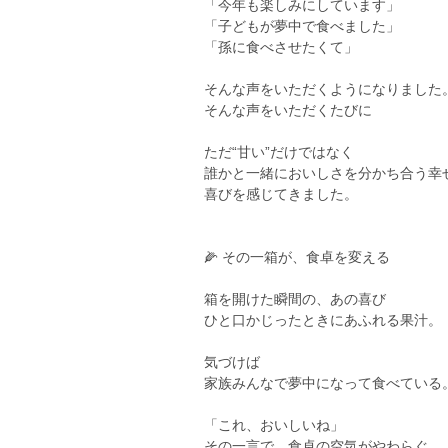
「今年も楽しみにしています」
「子どもが夢中で食べました」
「孫に食べさせたくて」
そんな声をいただくようになりました
そんな声をいただくたびに
ただ“甘い”だけではなく
誰かと一緒においしさを分かち合う幸
喜びを感じてきました。
🌽 その一箱が、食卓を変える
箱を開けた瞬間の、あの喜び
ひと口かじったときにあふれる果汁。
気づけば
家族みんなで夢中になって食べている
「これ、おいしいね」
その一言で、食卓の空気がやわらぐ。