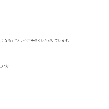
なくなる」**という声を多くいただいています。
たい方
」