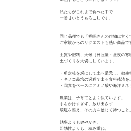
私たちがこれまで食べた中で
一番甘いとうもろこしです。
同じ品種でも「福嶋さんの作物は甘く
ご家族からのリクエストも熱い商品で
土質や肥料、天候（日照量・昼夜の寒
土づくりを大切にしています。
・剪定枝を炭にして土へ還元し、微生
・キノコ栽培の過程で出る食料残渣を
・鶏糞をベースにアミノ酸や海洋ミネ
農業は、子育てとよく似ています。
手をかけすぎず、放り出さず
環境を整え、その力を信じて待つこと
効率よりも健やかさ。
即効性よりも、積み重ね。