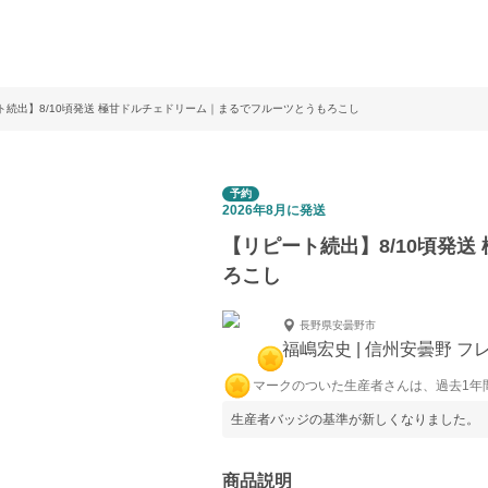
ト続出】8/10頃発送 極甘ドルチェドリーム｜まるでフルーツとうもろこし
予約
2026年8月に発送
【リピート続出】8/10頃発
ろこし
長野県安曇野市
福嶋宏史 | 信州安曇野 
マークのついた生産者さんは、過去1年
生産者バッジの基準が新しくなりました。
商品説明