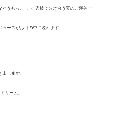
なとうもろこし”で 家族で分け合う夏のご褒美 ー
ジュースがお口の中に溢れます。
き出します。
ェドリーム」