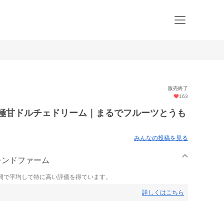
販売終了
163
送 極甘ドルチェドリーム｜まるでフルーツとうも
みんなの投稿を見る
フレンドファーム
間で平均して特に高い評価を得ています。
詳しくはこちら