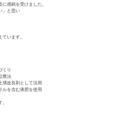
姿に感銘を受けました。
い」と思い
えています。
づくり
型農法
土壌改良剤として活用
ラルを含む液肥を使用
す。
。