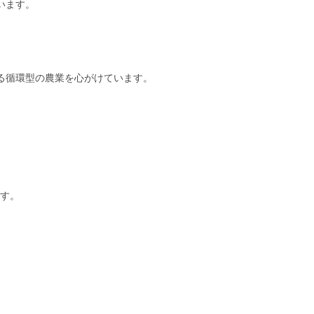
います。
る循環型の農業を心がけています。
です。
。