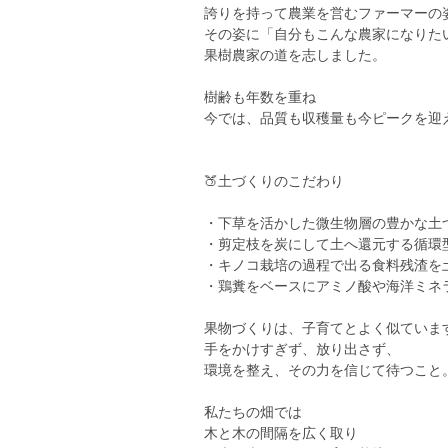
誇りを持って農業を営むファーマーの
その姿に「自分もこんな農家になりた
果樹農家の道を志しました。
樹齢も年数を重ね
今では、品質も収穫量も今ピークを迎
🍑土づくりのこだわり
・下草を活かした微生物層の豊かな土
・剪定枝を炭にして土へ還元する循環
・キノコ栽培の過程で出る食料残渣を
・鶏糞をベースにアミノ酸や海洋ミネ
果物づくりは、子育てとよく似ていま
手をかけすぎず、放り出さず、
環境を整え、その力を信じて待つこと
私たちの畑では
木と木の間隔を広く取り