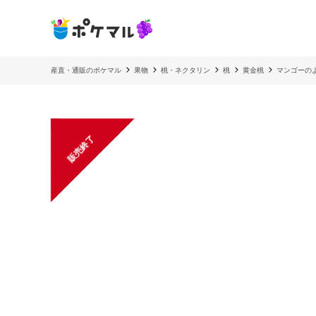
産直・通販のポケマル
果物
桃・ネクタリン
桃
黄金桃
マンゴーの
販売終了