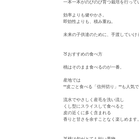
一本一本がのびのび育つ栽培を行って
効率よりも健やかさ。
即効性よりも、積み重ね。
未来の子供達のために、手渡していけ
🍑おすすめの食べ方
桃はそのまま食べるのが一番。
産地では
**皮ごと食べる「信州切り」**も人気
流水でやさしく産毛を洗い流し
くし型にスライスして食べると
皮の近くに多く含まれる
香りと甘さを余すことなく楽しめます
🍑桃は旬がとても短い果物