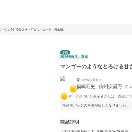
ようなとろける甘さ★トロピカルピーチ「黄金桃」
予約
2026年8月に発送
マンゴーのようなとろける甘
長野県安曇野市
福嶋宏史 | 信州安曇野 
マークのついた生産者さんは、過去1年
生産者バッジの基準が新しくなりました。
商品説明
【8月下旬頃から】収穫でき次第発送