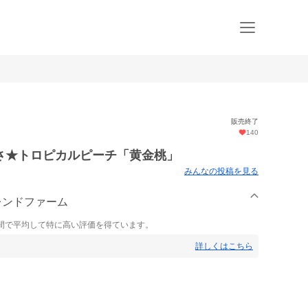
販売終了
140
さ★トロピカルピーチ「黄金桃」
みんなの投稿を見る
フレンドファーム
間で平均して特に高い評価を得ています。
詳しくはこちら