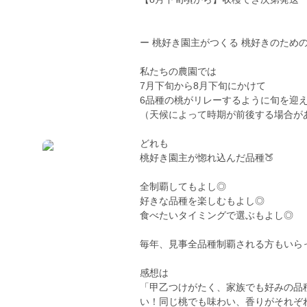
ー 桃好き園主がつくる 桃好きのための桃
私たちの農園では
7月下旬から8月下旬にかけて
6品種の桃がリレーするように旬を迎
（天候によって時期が前後する場合が
どれも
桃好き園主が惚れ込んだ品種🍑
全制覇してもよし◎
好きな品種を楽しむもよし◎
食べたいタイミングで選ぶもよし◎
毎年、見事全品種制覇される方もいら
感想は
「甲乙つけがたく、家族でも好みの品
い！同じ桃でも味わい、香りがそれぞ