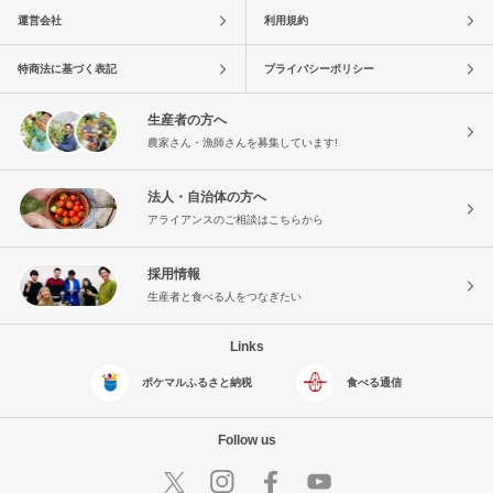
運営会社
利用規約
特商法に基づく表記
プライバシーポリシー
生産者の方へ
農家さん・漁師さんを募集しています!
法人・自治体の方へ
アライアンスのご相談はこちらから
採用情報
生産者と食べる人をつなぎたい
Links
ポケマルふるさと納税
食べる通信
Follow us