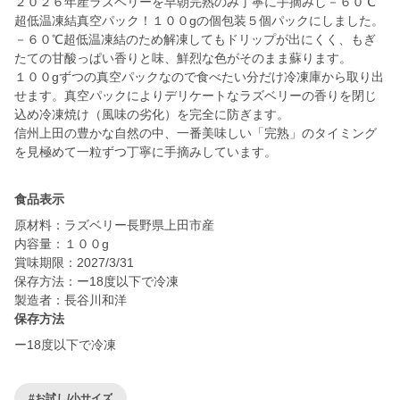
２０２６年産ラズベリーを早朝完熟のみ丁寧に手摘みし－６０℃
超低温凍結真空パック！１００gの個包装５個パックにしました。
－６０℃超低温凍結のため解凍してもドリップが出にくく、もぎ
たての甘酸っぱい香りと味、鮮烈な色がそのまま蘇ります。
１００gずつの真空パックなので食べたい分だけ冷凍庫から取り出
せます。真空パックによりデリケートなラズベリーの香りを閉じ
込め冷凍焼け（風味の劣化）を完全に防ぎます。
信州上田の豊かな自然の中、一番美味しい「完熟」のタイミング
を見極めて一粒ずつ丁寧に手摘みしています。
食品表示
原材料：ラズベリー長野県上田市産
内容量：１００g
賞味期限：2027/3/31
保存方法：ー18度以下で冷凍
製造者：長谷川和洋
保存方法
ー18度以下で冷凍
#お試し/小サイズ