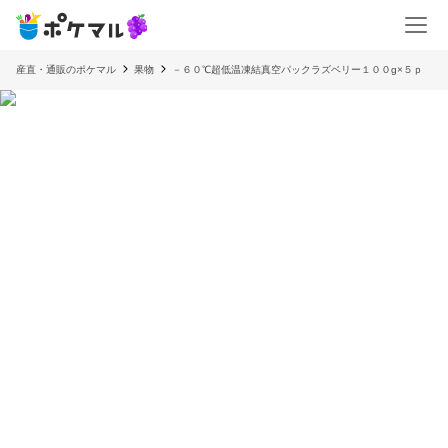
産直・通販のポケマル
果物
－６０℃超低温凍結真空パックラズベリー１００g×５ｐ