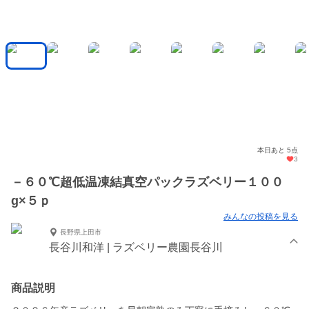
本日あと 5点
3
－６０℃超低温凍結真空パックラズベリー１００
g×５ｐ
みんなの投稿を見る
長野県上田市
長谷川和洋 | ラズベリー農園長谷川
商品説明