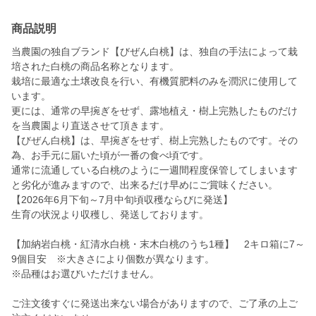
商品説明
当農園の独自ブランド【びぜん白桃】は、独自の手法によって栽
培された白桃の商品名称となります。
栽培に最適な土壌改良を行い、有機質肥料のみを潤沢に使用して
います。
更には、通常の早捥ぎをせず、露地植え・樹上完熟したものだけ
を当農園より直送させて頂きます。
【びぜん白桃】は、早捥ぎをせず、樹上完熟したものです。その
為、お手元に届いた頃が一番の食べ頃です。
通常に流通している白桃のように一週間程度保管してしまいます
と劣化が進みますので、出来るだけ早めにご賞味ください。
【2026年6月下旬～7月中旬頃収穫ならびに発送】
生育の状況より収穫し、発送しております。
【加納岩白桃・紅清水白桃・末木白桃のうち1種】 2キロ箱に7～
9個目安 ※大きさにより個数が異なります。
※品種はお選びいただけません。
ご注文後すぐに発送出来ない場合がありますので、ご了承の上ご