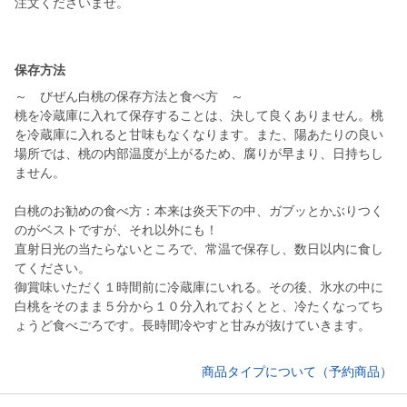
注文くださいませ。
保存方法
～ びぜん白桃の保存方法と食べ方 ～
桃を冷蔵庫に入れて保存することは、決して良くありません。桃
を冷蔵庫に入れると甘味もなくなります。また、陽あたりの良い
場所では、桃の内部温度が上がるため、腐りが早まり、日持ちし
ません。
白桃のお勧めの食べ方：本来は炎天下の中、ガブッとかぶりつく
のがベストですが、それ以外にも！
直射日光の当たらないところで、常温で保存し、数日以内に食し
てください。
御賞味いただく１時間前に冷蔵庫にいれる。その後、氷水の中に
白桃をそのまま５分から１０分入れておくとと、冷たくなってち
ょうど食べごろです。長時間冷やすと甘みが抜けていきます。
商品タイプについて（予約商品）