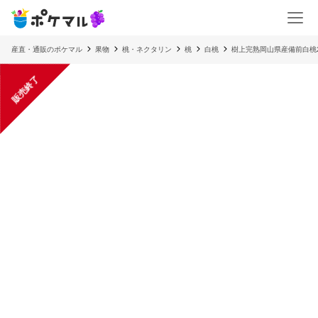
産直・通販のポケマル
果物
桃・ネクタリン
桃
白桃
樹上完熟岡山県産備前白桃2
販売終了