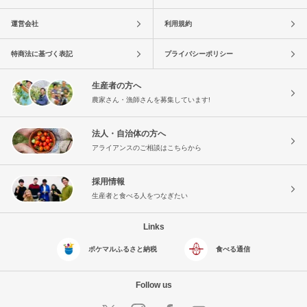
運営会社
利用規約
特商法に基づく表記
プライバシーポリシー
生産者の方へ
農家さん・漁師さんを募集しています!
法人・自治体の方へ
アライアンスのご相談はこちらから
採用情報
生産者と食べる人をつなぎたい
Links
ポケマルふるさと納税
食べる通信
Follow us