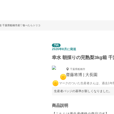
g箱 千葉県船橋市産♡食べたらトリコ
予約
2026年8月に発送
幸水 朝採りの完熟梨3kg箱
千葉県船橋市
齋藤将博 | 大長園
マークのついた生産者さんは、過去1年
生産者バッジの基準が新しくなりました。
商品説明
【こちらは再生産価格の商品です】