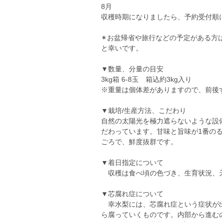
8月
収穫時期になりましたら、予約受付順
✴︎お盆帰省や旅行などの予定がある
と幸いです。
▼数量、分量の目安
3kg箱 6-8玉 箱込約3kg入り
※重量は個体差がありますので、前後
▼栽培/生産方法、こだわり
自然の太陽光を極力遮らないような設
だわっています。甘味と旨味が1番の
ごろで、鮮度抜群です。
▼着日指定について
収穫は食べ頃の色づき、生育状況、
▼芯腐れ症について
幸水梨には、芯腐れ症という症状が出
ら腐っていくものです。内部から進む