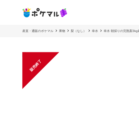
産直・通販のポケマル
果物
梨（なし）
幸水
幸水 朝採りの完熟梨3k
販売終了