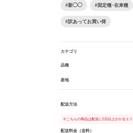
#新◯◯
#固定種･在来種
#訳あってお買い得
カテゴリ
品種
産地
配送方法
※こちらの商品は配送に2日以上かかるエ
配送料金（送料）