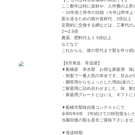
ここ数年は特に資材や、人件費の上昇
・10年前と昨年の比較（今年は昨年よ
梨を送るための箱や資材代、2倍以上
定期的に交換する網などは、工事代の
2〜2.5倍
農薬、肥料代も１.5倍以上
などなど
これからも、後の世代まで梨を作り続
【8月発送 常温便】
▼船橋産 幸水梨 お得な家庭用 味
・和梨で一番人気の幸水です。甘みが
・贈答用からちょっとした理由(皮の
ご家庭用に詰め合わせました。味、鮮
・家庭用グレードとはいえ、ギフトに
▼船橋市梨味自慢コンテストにて
令和5年6年 2年続けての特別賞をい
当園自慢の梨を是非ご賞味下さいませ
▼発送時期