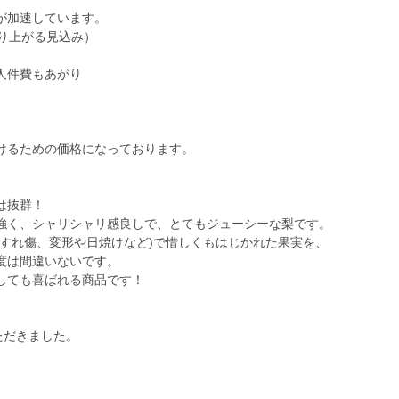
が加速しています。
り上がる見込み）
人件費もあがり
けるための価格になっております。
は抜群！
強く、シャリシャリ感良しで、とてもジューシーな梨です。
こすれ傷、変形や日焼けなど)で惜しくもはじかれた果実を、
度は間違いないです。
しても喜ばれる商品です！
ただきました。
。