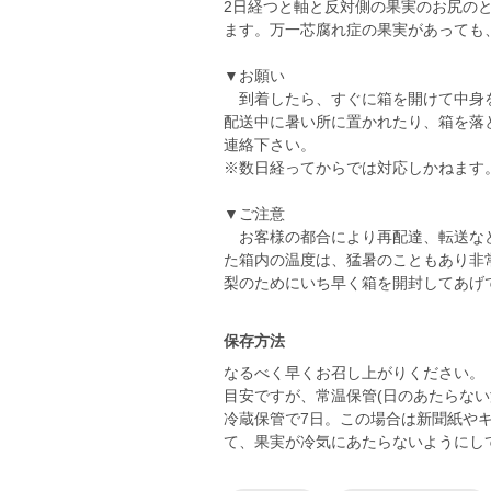
2日経つと軸と反対側の果実のお尻のとこ
ます。万一芯腐れ症の果実があっても
▼お願い
到着したら、すぐに箱を開けて中身を
配送中に暑い所に置かれたり、箱を落
連絡下さい。
※数日経ってからでは対応しかねます
▼ご注意
お客様の都合により再配達、転送など
た箱内の温度は、猛暑のこともあり非
保存方法
なるべく早くお召し上がりください。
目安ですが、常温保管(日のあたらない
冷蔵保管で7日。この場合は新聞紙や
て、果実が冷気にあたらないようにし