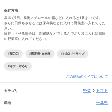
保存方法
常温で7日。発泡スチロールの箱などに入れると1番よいです。
さらに日保ちさせるには保存袋などに入れて野菜室へ入れてくだ
さい。
日持ちさせる場合は、新聞紙などでくるんでポリ袋に入れ冷蔵庫
#新◯◯
#固定種･在来種
#お試し/小サイズ
#ギフト対応可
この商品のタイプについて
野菜
トマト
カテゴリ
千葉県
産地