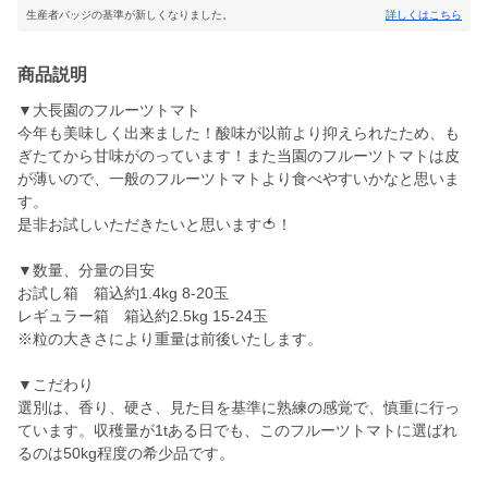
生産者バッジの基準が新しくなりました。
詳しくはこちら
商品説明
▼大長園のフルーツトマト
今年も美味しく出来ました！酸味が以前より抑えられたため、も
ぎたてから甘味がのっています！また当園のフルーツトマトは皮
が薄いので、一般のフルーツトマトより食べやすいかなと思いま
す。
是非お試しいただきたいと思います🍅！
▼数量、分量の目安
お試し箱 箱込約1.4kg 8-20玉
レギュラー箱 箱込約2.5kg 15-24玉
※粒の大きさにより重量は前後いたします。
▼こだわり
選別は、香り、硬さ、見た目を基準に熟練の感覚で、慎重に行っ
ています。収穫量が1tある日でも、このフルーツトマトに選ばれ
るのは50kg程度の希少品です。