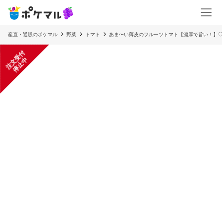
産直・通販のポケマル
野菜
トマト
あま〜い薄皮のフルーツトマト【濃厚で旨い！】
注
文
受
付
停
止
中