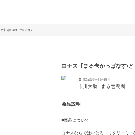
】⭐︎贈り物•ご自宅用⭐︎
白ナス【まる壱かっぱなす•とろ
高知県安芸郡芸西村
市川大助 | まる壱農園
商品説明
■商品について
白ナスならではのとろ～りクリーミー