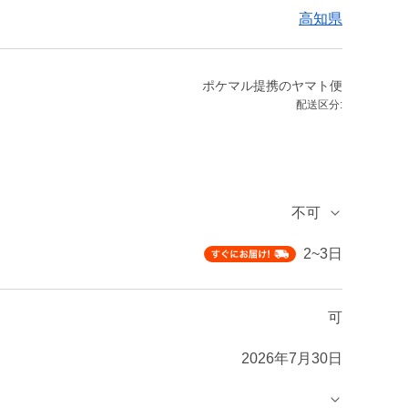
高知県
ポケマル提携のヤマト便
配送区分:
不可
2~3日
可
2026年7月30日