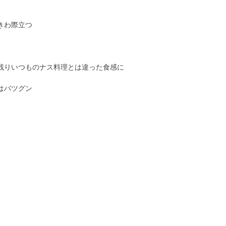
きわ際立つ
残りいつものナス料理とは違った食感に
はバツグン