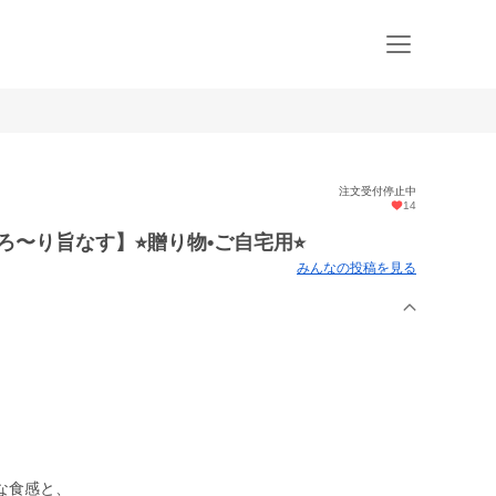
注文受付停止中
14
〜り旨なす】⭐︎贈り物•ご自宅用⭐︎
みんなの投稿を見る
な食感と、