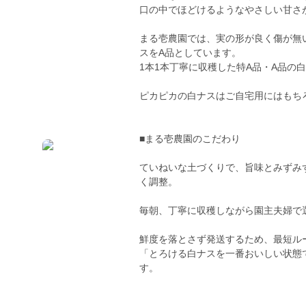
口の中でほどけるようなやさしい甘さ
まる壱農園では、実の形が良く傷が無
スをA品としています。
1本1本丁寧に収穫した特A品・A品の
ピカピカの白ナスはご自宅用にはもち
■まる壱農園のこだわり
ていねいな土づくりで、旨味とみずみ
く調整。
毎朝、丁寧に収穫しながら園主夫婦で
鮮度を落とさず発送するため、最短ル
「とろける白ナスを一番おいしい状態
す。