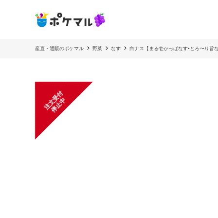
産直・通販のポケマル
野菜
なす
白ナス【まる壱かっぱなす•とろ〜り旨なす
注
文
受
付
停
止
中