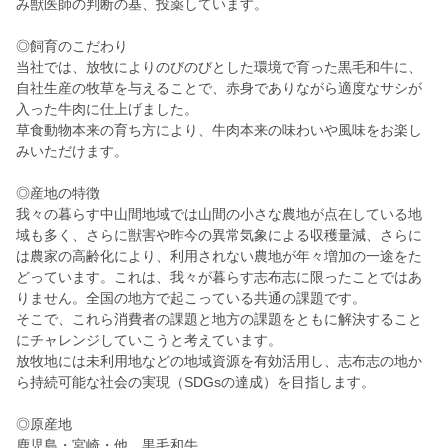
み獣医師の判断の基、投薬しています。
◎飼育のこだわり
当社では、放牧によりのびのびとした環境で育った黒毛和牛に、
自社生産の牧草を与えることで、赤身でありながら適度なサシが
入った牛肉に仕上げました。
草食動物本来の育ち方により、牛肉本来の味わいや風味をお楽し
みいただけます。
◎産地の特徴
我々の暮らす中山間地域では山間の小さな農地が点在している地
域も多く、さらに獣害や昨今の異常気象による収穫量減、さらに
は農家の高齢化により、利用されない農地が年々増加の一途をた
どっています。これは、我々が暮らす志布志に限ったことではあ
りません。全国の地方で起こっている共通の課題です。
そこで、これら消費者の課題と地方の課題をともに解決すること
にチャレンジしていこうと考えています。
放牧地には未利用地などの地域資源を有効活用し、志布志の地か
ら持続可能な社会の実現（SDGsの達成）を目指します。
◎原産地
鹿児島・宮崎・他 黒毛和牛