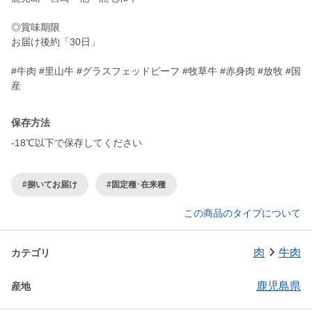
◎賞味期限
お届け後約「30日」
#牛肉 #里山牛 #グラスフェッドビーフ #牧草牛 #赤身肉 #放牧 #国
産
保存方法
-18℃以下で保存してください
#捌いてお届け
#固定種･在来種
この商品のタイプについて
肉
牛肉
カテゴリ
鹿児島県
産地