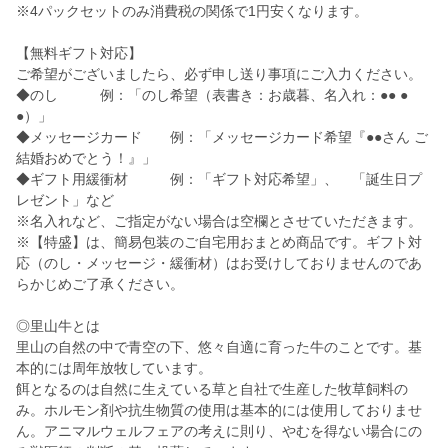
※4パックセットのみ消費税の関係で1円安くなります。
【無料ギフト対応】
ご希望がございましたら、必ず申し送り事項にご入力ください。
◆のし 例：「のし希望（表書き：お歳暮、名入れ：●● ●
●）」
◆メッセージカード 例：「メッセージカード希望『●●さん ご
結婚おめでとう！』」
◆ギフト用緩衝材 例：「ギフト対応希望」、 「誕生日プ
レゼント」など
※名入れなど、ご指定がない場合は空欄とさせていただきます。
※【特盛】は、簡易包装のご自宅用おまとめ商品です。ギフト対
応（のし・メッセージ・緩衝材）はお受けしておりませんのであ
らかじめご了承ください。
◎里山牛とは
里山の自然の中で青空の下、悠々自適に育った牛のことです。基
本的には周年放牧しています。
餌となるのは自然に生えている草と自社で生産した牧草飼料の
み。ホルモン剤や抗生物質の使用は基本的には使用しておりませ
ん。アニマルウェルフェアの考えに則り、やむを得ない場合にの