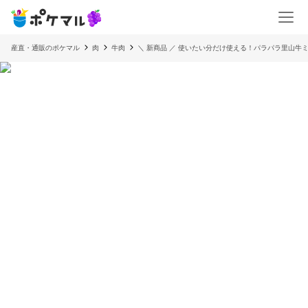
産直・通販のポケマル
肉
牛肉
＼ 新商品 ／ 使いたい分だけ使える！パラパラ里山牛ミン